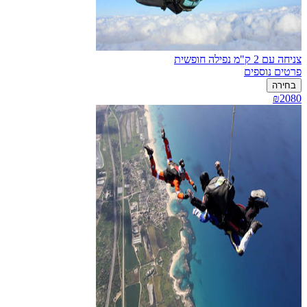
צניחה עם 2 ק"מ נפילה חופשית
פרטים נוספים
בחירה
₪2080