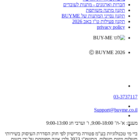
חברות וארגונים - מתנות לעובדים
תקנון מתנה משותפת
תקנון נסייני המתנות של BUYME
תקנון פעילות ט"ו באב 2026
privacy policy
Ⓒ BUYME 2026
03-3737117
Support@buyme.co.il
מענה: א’-ה’ 9:00-18:00, ו’ וערבי חג 9:00-13:00
ביי מי טכנולוגיות בע"מ פטורה מרישיון לפי חוק הסדרת העיסוק בשירותי
תשלום וייזום תשלום, התשפ"ג 2023 ולכן אינה מפוקחת על ידי רשות