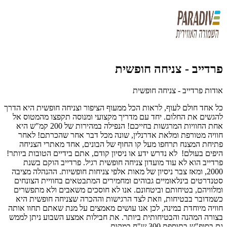
פרדייב - צניחה חופשית
אודות פרדייב - צניחה חופשית
כל אחד חולם לעוף, לראות הכל ממעוף הציפור וצניחה חופשית היא הדרך
להגשים את החלום. יחד עם מדריך מקצועי ומנוסה תקפצו מהמטוס אל
אחת החוויות המרגשות בחייכם! הנפילה במהירות של 200 קמ"ש היא
חוויה מטורפת ומלאת אדרנלין, שונה מכל דבר אחר שהכרתם! לאחר
פתיחת המצנח תרחפו מעל קו החוף של הבונים, אחד מאתרי הצניחה
היפים בעולם! לא נדרש ידע או ניסיון קודם, אתם בידיים הטובות ביותר!
פרדייב הוא לא עוד מועדון צניחה חופשית רגיל. פרדייב הוקם בשנת
2000, ומאז צבר ניסיון של מאות אלפי צניחות חופשיות. ההנהלה מציבה
סטנדרטים בינלאומיים גבוהים ומחמירים המתבטאים בחוויית הצונחים
ומלוויהם, בטיחותם וביטחונם. אנו לא חוסכים משאבים ולא מתפשרים
כשמדובר בבטיחות, וזאת לצד הרגישות וההכרה שצניחה חופשית היא
חוויה מיוחדת במינה, לכן אנו עושים מאמצים על מנת שאתם תחוו אותה
בצורה המהנה והבטיחותית ביותר. את חבילות אמצע השבוע ניתן לממש
גם בסופ"ש בתוספת 300 ש"ח במקום.