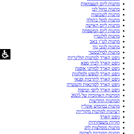
מתנות ליום העצמאות
מתנות כחול לבן
מתנות לשבועות
מתנות למזל בתולה
מתנות ליום האישה
מתנות ליום המשפחה
מתנות לולנטיין
מתנות לט"ו באב
מתנות לנובי גוד
מתנות לסילבסטר
גיפט קארד למתנות קולינריות
גיפט קארד לבתי ספא
גיפט קארד למותגי אופנה
גיפט קארד לנופש ולמלונות
גיפט קארד לתרבות ופנאי
גיפט קארד לסדנאות והעשרה
גיפט קארד ליופי וטיפוח
המתנות האהובות של 2025
המתנות החדשות
מתנות במימוש אונליין
רעיונות למתנות מקוריות
גיפט קארד
חוויות משפחתיות
מתנות מומלצות לחג
מתנות מקוריות לאישה