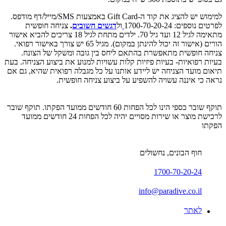
למימוש יש להציג את קוד ה-Gift Card באמצעות SMS/מייל/דף מודפס.
לפרטים נוספים: 1700-70-20-24
ול
דגשים חשובים
.
צניחה חופשית
מתאימה לגיל 12 ועד גיל 70. ילדים מתחת לגיל 18 צריכים להביא אישור
הורים (אישור זה יכול להינתן במקום). מגיל 65 יש צורך באישור רפואי.
צניחה חופשית מתאפשרת בהתאם ליחס בין גובה ומשקל של הצונח.
בעיות רפואיות- בעיות פיזיות קלות עשויות למנוע את ביצוע הצניחה. בעת
תיאום מועד הצניחה יש ליידע אותנו על כל מגבלה רפואית שהיא, גם אם
נראה כי איננה עשויה להשפיע על ביצוע צניחה חופשית.
תוקף שובר כספי הינו לכל הפחות 60 חודשים ממועד הפקתו. תוקף שובר
לרכישת מוצר או שירות מסויים יהיה לכל הפחות 24 חודשים ממועד
הפקתו
חוף הבונים, נחשולים
1700-70-20-24
info@paradive.co.il
לאתר