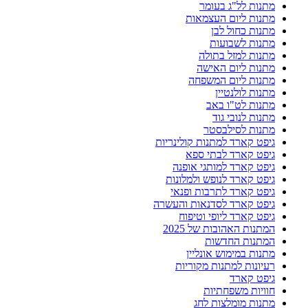
מתנות לל"ג בעומר
מתנות ליום העצמאות
מתנות כחול לבן
מתנות לשבועות
מתנות למזל בתולה
מתנות ליום האישה
מתנות ליום המשפחה
מתנות לולנטיין
מתנות לט"ו באב
מתנות לנובי גוד
מתנות לסילבסטר
גיפט קארד למתנות קולינריות
גיפט קארד לבתי ספא
גיפט קארד למותגי אופנה
גיפט קארד לנופש ולמלונות
גיפט קארד לתרבות ופנאי
גיפט קארד לסדנאות והעשרה
גיפט קארד ליופי וטיפוח
המתנות האהובות של 2025
המתנות החדשות
מתנות במימוש אונליין
רעיונות למתנות מקוריות
גיפט קארד
חוויות משפחתיות
מתנות מומלצות לחג