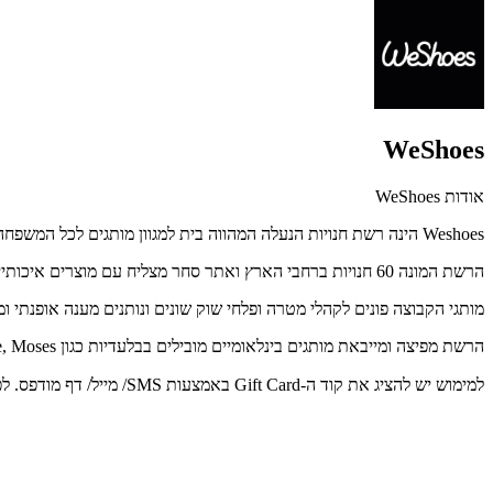
WeShoes
אודות WeShoes
Weshoes הינה רשת חנויות הנעלה המהווה בית למגוון מותגים לכל המשפחה.
הרשת המונה 60 חנויות ברחבי הארץ ואתר סחר מצליח עם מוצרים איכותיים ונוחים.
מותגי הקבוצה פונים לקהלי מטרה ופלחי שוק שונים ונותנים מענה אופנתי ו
הרשת מפיצה ומייבאת מותגים בינלאומיים מובילים בבלעדיות כגון Blundstone, Crocs, Hoka, Seventy nine, Moses . ועוד.
למימוש יש להציג את קוד ה-Gift Card באמצעות SMS/ מייל/ דף מודפס. לפרטים נוספים: