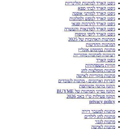
גיפט קארד למתנות קולינריות
גיפט קארד לבתי ספא
גיפט קארד למותגי אופנה
גיפט קארד לנופש ולמלונות
גיפט קארד לתרבות ופנאי
גיפט קארד לסדנאות והעשרה
גיפט קארד ליופי וטיפוח
המתנות האהובות של 2025
המתנות החדשות
מתנות במימוש אונליין
רעיונות למתנות מקוריות
גיפט קארד
חוויות משפחתיות
מתנות מומלצות לחג
מתנות מקוריות לאישה
חברות וארגונים - מתנות לעובדים
תקנון מתנה משותפת
תקנון נסייני המתנות של BUYME
תקנון פעילות ט"ו באב 2026
privacy policy
מתנות למעבר דירה
מתנות לחג לילדים
מתנות לגבר
מתנות לאישה