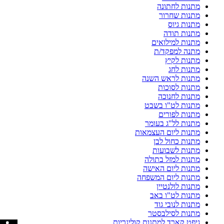
מתנות לחתונה
מתנות שחרור
מתנות גיוס
מתנות תודה
מתנות למילואים
מתנה למפקד/ת
מתנות לקיץ
מתנות לחג
מתנות לראש השנה
מתנות לסוכות
מתנות לחנוכה
מתנות לט"ו בשבט
מתנות לפורים
מתנות לל"ג בעומר
מתנות ליום העצמאות
מתנות כחול לבן
מתנות לשבועות
מתנות למזל בתולה
מתנות ליום האישה
מתנות ליום המשפחה
מתנות לולנטיין
מתנות לט"ו באב
מתנות לנובי גוד
מתנות לסילבסטר
גיפט קארד למתנות קולינריות