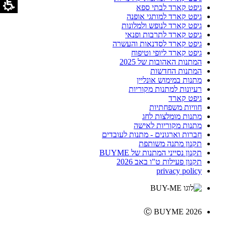
גיפט קארד לבתי ספא
גיפט קארד למותגי אופנה
גיפט קארד לנופש ולמלונות
גיפט קארד לתרבות ופנאי
גיפט קארד לסדנאות והעשרה
גיפט קארד ליופי וטיפוח
המתנות האהובות של 2025
המתנות החדשות
מתנות במימוש אונליין
רעיונות למתנות מקוריות
גיפט קארד
חוויות משפחתיות
מתנות מומלצות לחג
מתנות מקוריות לאישה
חברות וארגונים - מתנות לעובדים
תקנון מתנה משותפת
תקנון נסייני המתנות של BUYME
תקנון פעילות ט"ו באב 2026
privacy policy
Ⓒ BUYME 2026