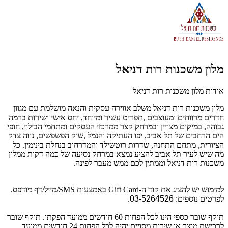
מלון משכנות רות דניאל
אודות מלון משכנות רות דניאל
מלון משכנות רות דניאל משלב אווירה עסקית והנאה מושלמת עם מגוון
חדרים מרווחים ומעוצבים ,תפריט עשיר ומיוחד, יחס אישי ושירות ברמה
גבוהה, במיקום מצויין ובמרחק קצר ממרכזי העסקים ומתחמי הבילוי, חופי
הים הרחבים של תל אביב, יפו העתיקה והנמל ,שוק הפשפשים, נווה צדק
הציורית, מתחם התחנה, שדרות רוטשילד והמדרחוב בנחלת בינימין. כל
מה שיש לעיר תל אביב להציע נמצא במרחק נסיעה של כמה דקות ממלון
משכנות רות דניאל וממתין לכם ממש מעבר לפינה.
למימוש יש להציג את קוד ה-Gift Card באמצעות SMS/מייל/דף מודפס.
לפרטים נוספים:
03-5264526
.
תוקף שובר כספי הינו לכל הפחות 60 חודשים ממועד הפקתו. תוקף שובר
לרכישת מוצר או שירות מסויים יהיה לכל הפחות 24 חודשים ממועד