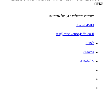
הפקתו
שדרות ירושלים 47, תל אביב יפו
03-5264500
res@mishkenot-jaffa.co.il
לאתר
פייסבוק
אינסטגרם