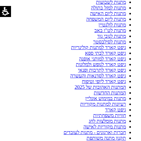
מתנות לשבועות
מתנות למזל בתולה
מתנות ליום האישה
מתנות ליום המשפחה
מתנות לולנטיין
מתנות לט"ו באב
מתנות לנובי גוד
מתנות לסילבסטר
גיפט קארד למתנות קולינריות
גיפט קארד לבתי ספא
גיפט קארד למותגי אופנה
גיפט קארד לנופש ולמלונות
גיפט קארד לתרבות ופנאי
גיפט קארד לסדנאות והעשרה
גיפט קארד ליופי וטיפוח
המתנות האהובות של 2025
המתנות החדשות
מתנות במימוש אונליין
רעיונות למתנות מקוריות
גיפט קארד
חוויות משפחתיות
מתנות מומלצות לחג
מתנות מקוריות לאישה
חברות וארגונים - מתנות לעובדים
תקנון מתנה משותפת