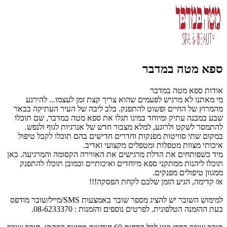
ספא מטה במדבר
אודות ספא מטה במדבר
מי מאתנו לא מרגיש לפעמים שהוא צריך קצת זמן לעצמו... להירגע
מהמרוץ של החיים ופשוט להתפנק. בלב ליבה של העיר העתיקה בבאר
שבע במבנה עתיק ומיוחד במינו תגלו את ספא מטה במדבר, שם תוכלו
להתמסר לשקט ולרוגע, למלא מצבור חדש של אנרגיות לגוף ולנפש.
במקום שתי סוויטות מפנקות וחדרים חדישים בהם תוכלו לקבל טיפול
איכותי מצוות מטפלות ומטפלים מקצועי ואדיב.
מיד כשפותחים את הדלת מרגישים את האווירה הקסומה והמרגיעה. כאן
תוכלו ליהנות ממתקני ספא מיוחדים ואיכותיים וכמובן תוכלו להתפנק
ממגוון טיפולים מפנקים.
אז קדימה, הגיע הזמן שלכם לקחת הפסקה!!!
למימוש השובר יש להציג מספר שובר באמצעות SMS/מייל/שובר מודפס
בעת ההזמנה הטלפונית. לפרטים נוספים והזמנות : 08-6233370.