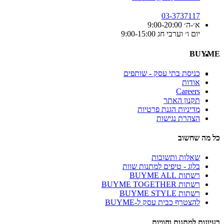
03-3737117
א׳-ה׳ 9:00-20:00
יום ו׳ וערבי חג 9:00-15:00
BUYME
כניסת בתי עסק - שותפים
אודות
Careers
תקנון האתר
מדיניות הגנת פרטיות
הצהרת נגישות
כל מה שחשוב
שאלות ותשובות
בלוג - טיפים למתנות שוות
רשתות BUYME ALL
רשתות BUYME TOGETHER
רשתות BUYME STYLE
להצטרף כבית עסק ל-BUYME
רעיונות למתנות וחוויות