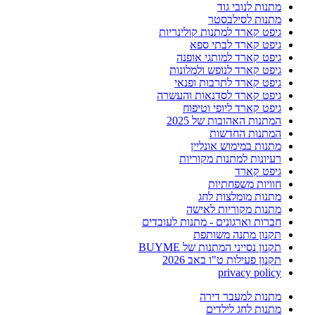
מתנות לנובי גוד
מתנות לסילבסטר
גיפט קארד למתנות קולינריות
גיפט קארד לבתי ספא
גיפט קארד למותגי אופנה
גיפט קארד לנופש ולמלונות
גיפט קארד לתרבות ופנאי
גיפט קארד לסדנאות והעשרה
גיפט קארד ליופי וטיפוח
המתנות האהובות של 2025
המתנות החדשות
מתנות במימוש אונליין
רעיונות למתנות מקוריות
גיפט קארד
חוויות משפחתיות
מתנות מומלצות לחג
מתנות מקוריות לאישה
חברות וארגונים - מתנות לעובדים
תקנון מתנה משותפת
תקנון נסייני המתנות של BUYME
תקנון פעילות ט"ו באב 2026
privacy policy
מתנות למעבר דירה
מתנות לחג לילדים