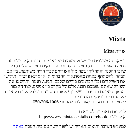
Mixta
אודות Mixta
במיקסטה משלבים בין משחק טעמים לצד אומנות. הכנת קוקטיילים זו
חוויה חושנית וייחודית, כאשר נרקח את הדרינקים באירוע שלכם, כל
שלבי ההכנה והתהליך יעשה מול האורחים לכדי חוויה משותפת. בין אם
תבחרו להשתתף באחת מהסדנאות החברתיות, או סדנא פרטית, תרגישו
את השייקרים וכלי הברמנים בידיים שלכם. תמזגו, תנערו ותקשטו את
היצירה שאתם עצמכם תבנו. אלכוהול מקרב בין אנשים, לצד ההומור
והפאן תצאו גם עם ידע מעשי כך שלאחר הסדנה תוכלו לשלב בכל אירוח
של החברים דרינקים מרהיבים.
לשאלות נוספות- ווטסאפ בלבד למספר: 050-306-1006
לינק עם תאריכים לסדנאות
קוקטיילים https://www.mixtacocktails.com/book
למימוש השובר ותיאום תאריך יש ליצור קשר עם בית העסק
באתר