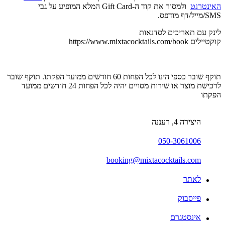
האינטרנט
ולמסור את קוד ה-Gift Card המלא המופיע על גבי
SMS/מייל/דף מודפס.
לינק עם תאריכים לסדנאות
קוקטיילים https://www.mixtacocktails.com/book
תוקף שובר כספי הינו לכל הפחות 60 חודשים ממועד הפקתו. תוקף שובר
לרכישת מוצר או שירות מסויים יהיה לכל הפחות 24 חודשים ממועד
הפקתו
היצירה 4, רעננה
050-3061006
booking@mixtacocktails.com
לאתר
פייסבוק
אינסטגרם