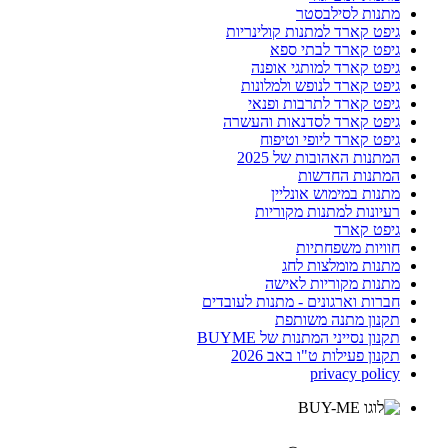
מתנות לסילבסטר
גיפט קארד למתנות קולינריות
גיפט קארד לבתי ספא
גיפט קארד למותגי אופנה
גיפט קארד לנופש ולמלונות
גיפט קארד לתרבות ופנאי
גיפט קארד לסדנאות והעשרה
גיפט קארד ליופי וטיפוח
המתנות האהובות של 2025
המתנות החדשות
מתנות במימוש אונליין
רעיונות למתנות מקוריות
גיפט קארד
חוויות משפחתיות
מתנות מומלצות לחג
מתנות מקוריות לאישה
חברות וארגונים - מתנות לעובדים
תקנון מתנה משותפת
תקנון נסייני המתנות של BUYME
תקנון פעילות ט"ו באב 2026
privacy policy