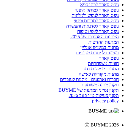
גיפט קארד לבתי ספא
גיפט קארד למותגי אופנה
גיפט קארד לנופש ולמלונות
גיפט קארד לתרבות ופנאי
גיפט קארד לסדנאות והעשרה
גיפט קארד ליופי וטיפוח
המתנות האהובות של 2025
המתנות החדשות
מתנות במימוש אונליין
רעיונות למתנות מקוריות
גיפט קארד
חוויות משפחתיות
מתנות מומלצות לחג
מתנות מקוריות לאישה
חברות וארגונים - מתנות לעובדים
תקנון מתנה משותפת
תקנון נסייני המתנות של BUYME
תקנון פעילות ט"ו באב 2026
privacy policy
Ⓒ BUYME 2026