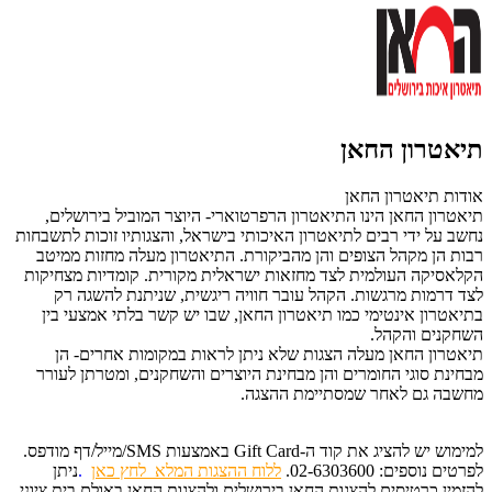
תיאטרון החאן
אודות תיאטרון החאן
תיאטרון החאן הינו התיאטרון הרפרטוארי- היוצר המוביל בירושלים,
נחשב על ידי רבים לתיאטרון האיכותי בישראל, והצגותיו זוכות לתשבחות
רבות הן מקהל הצופים והן מהביקורת. התיאטרון מעלה מחזות ממיטב
הקלאסיקה העולמית לצד מחזאות ישראלית מקורית. קומדיות מצחיקות
לצד דרמות מרגשות. הקהל עובר חוויה ריגשית, שניתנת להשגה רק
בתיאטרון אינטימי כמו תיאטרון החאן, שבו יש קשר בלתי אמצעי בין
השחקנים והקהל.
תיאטרון החאן מעלה הצגות שלא ניתן לראות במקומות אחרים- הן
מבחינת סוגי החומרים והן מבחינת היוצרים והשחקנים, ומטרתן לעורר
מחשבה גם לאחר שמסתיימת ההצגה.
למימוש יש להציג את קוד ה-Gift Card באמצעות SMS/מייל/דף מודפס.
לפרטים נוספים: 02-6303600.
ללוח ההצגות המלא
לחץ כאן
.
ניתן
להזמין כרטיסים להצגות החאן בירושלים
ולהצגות החאן באולם בית
ציוני