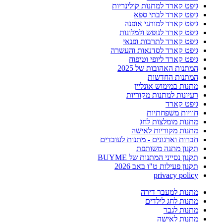
גיפט קארד למתנות קולינריות
גיפט קארד לבתי ספא
גיפט קארד למותגי אופנה
גיפט קארד לנופש ולמלונות
גיפט קארד לתרבות ופנאי
גיפט קארד לסדנאות והעשרה
גיפט קארד ליופי וטיפוח
המתנות האהובות של 2025
המתנות החדשות
מתנות במימוש אונליין
רעיונות למתנות מקוריות
גיפט קארד
חוויות משפחתיות
מתנות מומלצות לחג
מתנות מקוריות לאישה
חברות וארגונים - מתנות לעובדים
תקנון מתנה משותפת
תקנון נסייני המתנות של BUYME
תקנון פעילות ט"ו באב 2026
privacy policy
מתנות למעבר דירה
מתנות לחג לילדים
מתנות לגבר
מתנות לאישה