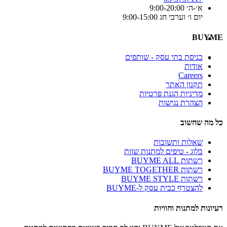
א׳-ה׳ 9:00-20:00
יום ו׳ וערבי חג 9:00-15:00
BUYME
כניסת בתי עסק - שותפים
אודות
Careers
תקנון האתר
מדיניות הגנת פרטיות
הצהרת נגישות
כל מה שחשוב
שאלות ותשובות
בלוג - טיפים למתנות שוות
רשתות BUYME ALL
רשתות BUYME TOGETHER
רשתות BUYME STYLE
להצטרף כבית עסק ל-BUYME
רעיונות למתנות וחוויות