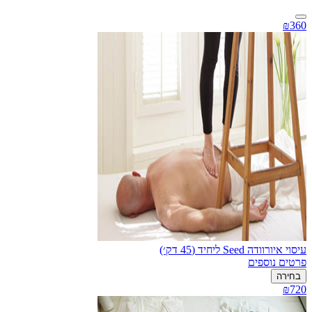
₪360
עיסוי איורוודה Seed ליחיד (45 דק׳)
פרטים נוספים
בחירה
₪720