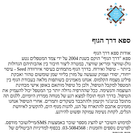
ספא דרך הגוף
אודות ספא דרך הגוף
ספא "דרך הגוף" הוקם בשנת 2004 על ידי צמד המטפלים נטע
גולן-שוויצר ומריאן שוויצר, במטרה ליצור חיבור בין אהבותיהם הגדולות
ביותר – טיפול ואירוח. בדרך הגוף מתמחים בעיסוי איורוודה Seed - עיסוי
ייחודי, יסודי ועמוק שנעשה על מזרן בליווי שמן שומשום טהור ואבקת
פילינג מצמח הקלמוס. אנחנו מאמינים בשותפות מלאה בעבודת הגוף בין
המטפל למקבל הטיפול, ולכן כל טיפול מותאם באופן אישי מבחינת
העוצמה והנשימה. ככל שההרפיה גדולה יותר כך המטפל יכול להעמיק את
הטיפול. בדרך הגוף תוכלו למצא רגע של מנוחה ממרוץ היומיום, ללגום תה
מתובל בגינג'גר וקינמון ולהתכבד בשקדים ותמרים. אחרי הטיפול אנחנו
מזמינים אתכם להתארח על הגג, להנות מנוף הים, להקשיב לאיוושת
הגלים, לקחת נשימה עמוקה ופשוט להירגע.
למימוש השובר יש להציג מספר שובר באמצעות SMS/מייל/שובר מודפס.
לפרטים נוספים והזמנות : 03-5084568. בכפוף למדיניות הביטולים של