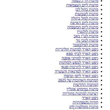
מתנות לל"ג בעומר
מתנות ליום העצמאות
מתנות כחול לבן
מתנות לשבועות
מתנות למזל בתולה
מתנות ליום האישה
מתנות ליום המשפחה
מתנות לולנטיין
מתנות לט"ו באב
מתנות לנובי גוד
מתנות לסילבסטר
גיפט קארד למתנות קולינריות
גיפט קארד לבתי ספא
גיפט קארד למותגי אופנה
גיפט קארד לנופש ולמלונות
גיפט קארד לתרבות ופנאי
גיפט קארד לסדנאות והעשרה
גיפט קארד ליופי וטיפוח
המתנות האהובות של 2025
המתנות החדשות
מתנות במימוש אונליין
רעיונות למתנות מקוריות
גיפט קארד
חוויות משפחתיות
מתנות מומלצות לחג