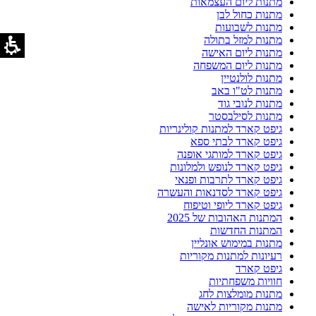
מתנות ליום העצמאות
מתנות כחול לבן
מתנות לשבועות
מתנות למזל בתולה
מתנות ליום האישה
מתנות ליום המשפחה
מתנות לולנטיין
מתנות לט"ו באב
מתנות לנובי גוד
מתנות לסילבסטר
גיפט קארד למתנות קולינריות
גיפט קארד לבתי ספא
גיפט קארד למותגי אופנה
גיפט קארד לנופש ולמלונות
גיפט קארד לתרבות ופנאי
גיפט קארד לסדנאות והעשרה
גיפט קארד ליופי וטיפוח
המתנות האהובות של 2025
המתנות החדשות
מתנות במימוש אונליין
רעיונות למתנות מקוריות
גיפט קארד
חוויות משפחתיות
מתנות מומלצות לחג
מתנות מקוריות לאישה