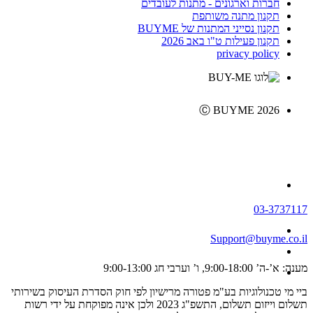
חברות וארגונים - מתנות לעובדים
תקנון מתנה משותפת
תקנון נסייני המתנות של BUYME
תקנון פעילות ט"ו באב 2026
privacy policy
Ⓒ BUYME 2026
03-3737117
Support@buyme.co.il
מענה: א’-ה’ 9:00-18:00, ו’ וערבי חג 9:00-13:00
ביי מי טכנולוגיות בע"מ פטורה מרישיון לפי חוק הסדרת העיסוק בשירותי
תשלום וייזום תשלום, התשפ"ג 2023 ולכן אינה מפוקחת על ידי רשות