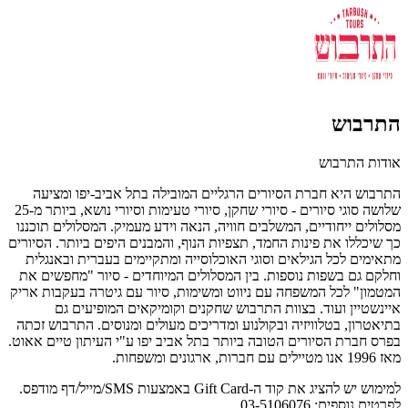
התרבוש
אודות התרבוש
התרבוש היא חברת הסיורים הרגליים המובילה בתל אביב-יפו ומציעה
שלושה סוגי סיורים - סיורי שחקן, סיורי טעימות וסיורי נושא, ביותר מ-25
מסלולים ייחודיים, המשלבים חוויה, הנאה וידע מעמיק. המסלולים תוכננו
כך שיכללו את פינות החמד, תצפיות הנוף, והמבנים היפים ביותר. הסיורים
מתאימים לכל הגילאים וסוגי האוכלוסייה ומתקיימים בעברית ובאנגלית
וחלקם גם בשפות נוספות. בין המסלולים המיוחדים - סיור "מחפשים את
המטמון" לכל המשפחה עם ניווט ומשימות, סיור עם גיטרה בעקבות אריק
איינשטיין ועוד. בצוות התרבוש שחקנים וקומיקאים המופיעים גם
בתיאטרון, בטלוויזיה ובקולנוע ומדריכים מעולים ומנוסים. התרבוש זכתה
בפרס חברת הסיורים הטובה ביותר בתל אביב יפו ע"י העיתון טיים אאוט.
מאז 1996 אנו מטיילים עם חברות, ארגונים ומשפחות.
למימוש יש להציג את קוד ה-Gift Card באמצעות SMS/מייל/דף מודפס.
לפרטים נוספים: 03-5106076.