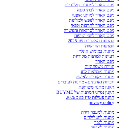
גיפט קארד למתנות קולינריות
גיפט קארד לבתי ספא
גיפט קארד למותגי אופנה
גיפט קארד לנופש ולמלונות
גיפט קארד לתרבות ופנאי
גיפט קארד לסדנאות והעשרה
גיפט קארד ליופי וטיפוח
המתנות האהובות של 2025
המתנות החדשות
מתנות במימוש אונליין
רעיונות למתנות מקוריות
גיפט קארד
חוויות משפחתיות
מתנות מומלצות לחג
מתנות מקוריות לאישה
חברות וארגונים - מתנות לעובדים
תקנון מתנה משותפת
תקנון נסייני המתנות של BUYME
תקנון פעילות ט"ו באב 2026
privacy policy
מתנות למעבר דירה
מתנות לחג לילדים
מתנות לגבר
מתנות לאישה