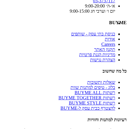
03-3737117
א׳-ה׳ 9:00-20:00
יום ו׳ וערבי חג 9:00-15:00
BUYME
כניסת בתי עסק - שותפים
אודות
Careers
תקנון האתר
מדיניות הגנת פרטיות
הצהרת נגישות
כל מה שחשוב
שאלות ותשובות
בלוג - טיפים למתנות שוות
רשתות BUYME ALL
רשתות BUYME TOGETHER
רשתות BUYME STYLE
להצטרף כבית עסק ל-BUYME
רעיונות למתנות וחוויות