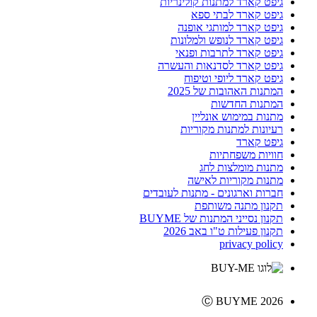
גיפט קארד למתנות קולינריות
גיפט קארד לבתי ספא
גיפט קארד למותגי אופנה
גיפט קארד לנופש ולמלונות
גיפט קארד לתרבות ופנאי
גיפט קארד לסדנאות והעשרה
גיפט קארד ליופי וטיפוח
המתנות האהובות של 2025
המתנות החדשות
מתנות במימוש אונליין
רעיונות למתנות מקוריות
גיפט קארד
חוויות משפחתיות
מתנות מומלצות לחג
מתנות מקוריות לאישה
חברות וארגונים - מתנות לעובדים
תקנון מתנה משותפת
תקנון נסייני המתנות של BUYME
תקנון פעילות ט"ו באב 2026
privacy policy
Ⓒ BUYME 2026