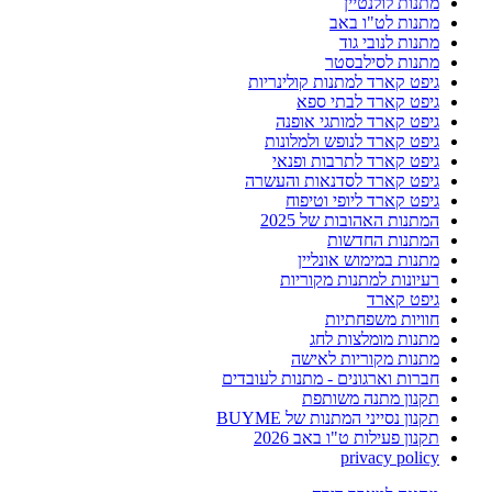
מתנות לולנטיין
מתנות לט"ו באב
מתנות לנובי גוד
מתנות לסילבסטר
גיפט קארד למתנות קולינריות
גיפט קארד לבתי ספא
גיפט קארד למותגי אופנה
גיפט קארד לנופש ולמלונות
גיפט קארד לתרבות ופנאי
גיפט קארד לסדנאות והעשרה
גיפט קארד ליופי וטיפוח
המתנות האהובות של 2025
המתנות החדשות
מתנות במימוש אונליין
רעיונות למתנות מקוריות
גיפט קארד
חוויות משפחתיות
מתנות מומלצות לחג
מתנות מקוריות לאישה
חברות וארגונים - מתנות לעובדים
תקנון מתנה משותפת
תקנון נסייני המתנות של BUYME
תקנון פעילות ט"ו באב 2026
privacy policy