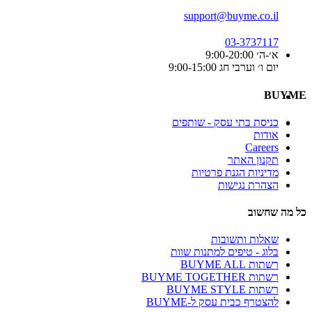
support@buyme.co.il
03-3737117
א׳-ה׳ 9:00-20:00
יום ו׳ וערבי חג 9:00-15:00
BUYME
כניסת בתי עסק - שותפים
אודות
Careers
תקנון האתר
מדיניות הגנת פרטיות
הצהרת נגישות
כל מה שחשוב
שאלות ותשובות
בלוג - טיפים למתנות שוות
רשתות BUYME ALL
רשתות BUYME TOGETHER
רשתות BUYME STYLE
להצטרף כבית עסק ל-BUYME