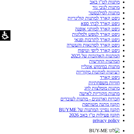
מתנות לט"ו באב
מתנות לנובי גוד
מתנות לסילבסטר
גיפט קארד למתנות קולינריות
גיפט קארד לבתי ספא
גיפט קארד למותגי אופנה
גיפט קארד לנופש ולמלונות
גיפט קארד לתרבות ופנאי
גיפט קארד לסדנאות והעשרה
גיפט קארד ליופי וטיפוח
המתנות האהובות של 2025
המתנות החדשות
מתנות במימוש אונליין
רעיונות למתנות מקוריות
גיפט קארד
חוויות משפחתיות
מתנות מומלצות לחג
מתנות מקוריות לאישה
חברות וארגונים - מתנות לעובדים
תקנון מתנה משותפת
תקנון נסייני המתנות של BUYME
תקנון פעילות ט"ו באב 2026
privacy policy