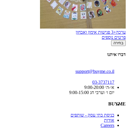
ערכה+3 פגישות אימון ואבחון
פרטים נוספים
בחירה
דברו איתנו
support@buyme.co.il
03-3737117
א׳-ה׳ 9:00-20:00
יום ו׳ וערבי חג 9:00-15:00
BUYME
כניסת בתי עסק - שותפים
אודות
Careers