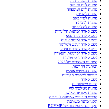
מתנות למזל בתולה
מתנות ליום האישה
מתנות ליום המשפחה
מתנות לולנטיין
מתנות לט"ו באב
מתנות לנובי גוד
מתנות לסילבסטר
גיפט קארד למתנות קולינריות
גיפט קארד לבתי ספא
גיפט קארד למותגי אופנה
גיפט קארד לנופש ולמלונות
גיפט קארד לתרבות ופנאי
גיפט קארד לסדנאות והעשרה
גיפט קארד ליופי וטיפוח
המתנות האהובות של 2025
המתנות החדשות
מתנות במימוש אונליין
רעיונות למתנות מקוריות
גיפט קארד
חוויות משפחתיות
מתנות מומלצות לחג
מתנות מקוריות לאישה
חברות וארגונים - מתנות לעובדים
תקנון מתנה משותפת
תקנון נסייני המתנות של BUYME