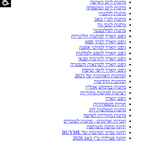
מתנות ליום האישה
מתנות ליום המשפחה
מתנות לולנטיין
מתנות לט"ו באב
מתנות לנובי גוד
מתנות לסילבסטר
גיפט קארד למתנות קולינריות
גיפט קארד לבתי ספא
גיפט קארד למותגי אופנה
גיפט קארד לנופש ולמלונות
גיפט קארד לתרבות ופנאי
גיפט קארד לסדנאות והעשרה
גיפט קארד ליופי וטיפוח
המתנות האהובות של 2025
המתנות החדשות
מתנות במימוש אונליין
רעיונות למתנות מקוריות
גיפט קארד
חוויות משפחתיות
מתנות מומלצות לחג
מתנות מקוריות לאישה
חברות וארגונים - מתנות לעובדים
תקנון מתנה משותפת
תקנון נסייני המתנות של BUYME
תקנון פעילות ט"ו באב 2026