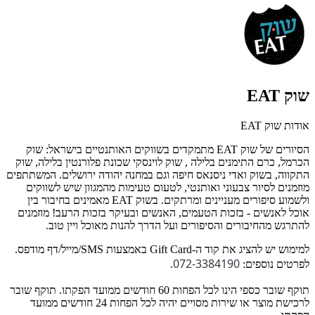
שוק EAT
אודות שוק EAT
הסיורים של שוק EAT מתמקדים בשווקים האותנטיים בישראל: שוק
הכרמל, כרם התימנים בלילה , שוק לוינסקי שכונת פלורנטין בלילה, שוק
התקווה, בשוק ואדי ניסנאס חיפה וגם במחנה יהודה ירושלים. המשתתפים
מוזמנים לסיור צבעוני ואותנטי, לטעום טעימות מהמגוון שיש לשווקים
ולשמוע סיפורים מעניינים ומרתקים. בשוק EAT מאמינים בחיבור בין
אוכל לאנשים - בזכות הטעמים, האנשים ובעיקר בזכות הרעב! מוזמנים
להתרגש מהחיבורים והסיפורים ועל הדרך להנות מאוכל ויין טוב.
למימוש יש להציג את קוד ה-Gift Card באמצעות SMS/מייל/דף מודפס.
072-3384190
לפרטים נוספים:
.
תוקף שובר כספי הינו לכל הפחות 60 חודשים ממועד הפקתו. תוקף שובר
לרכישת מוצר או שירות מסויים יהיה לכל הפחות 24 חודשים ממועד