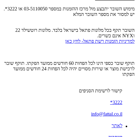
מימוש השובר יתבצע מול
מרכז ההזמנות
במספר 03-5110050 או 3222*.
יש למסור את מספר השובר המלא
השובר תקף בכל מלונות פתאל בישראל בלבד. מלונות רוטשילד 22
וNYX אינם כשרים.
למדיניות הזמנות רשת פתאל- לחץ כאן
תוקף שובר כספי הינו לכל הפחות 60 חודשים ממועד הפקתו. תוקף שובר
לרכישת מוצר או שירות מסויים יהיה לכל הפחות 24 חודשים ממועד
הפקתו
קישור לרשימת הסניפים
3222*
info@fattal.co.il
לאתר