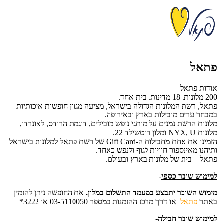
פתאל
אודות פתאל
200 מלונות. 18 מדינות. בית אחד.
פתאל, רשת המלונות הגדולה בישראל, מציעה מגוון חופשות איכותיות
במבחר ערים מובילות בארץ ובאירופה.
מלונות הרשת נמנים על מותגי נופש מובילים, דוגמת הרודס, לאונרדו,
מלונות NYX, U ומלון רוטשילד 22.
הזמינו את אחת מחבילות ה-Gift Card של רשת פתאל למלונות בישראל
ותיהנו מאינספור חוויות לגוף ולנפש כאחד.
פתאל – בית של מלונות בארץ ובעולם.
למימוש שובר כספי
-
מימוש השובר יתבצע במעמד התשלום במלון.
את החופשה ניתן להזמין
באתר
פתאל
או דרך מרכז ההזמנות
במספר 03-5110050 או 3222*
למימוש שובר חבילה-