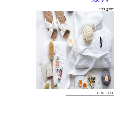
פייסבוק
שובר כספי