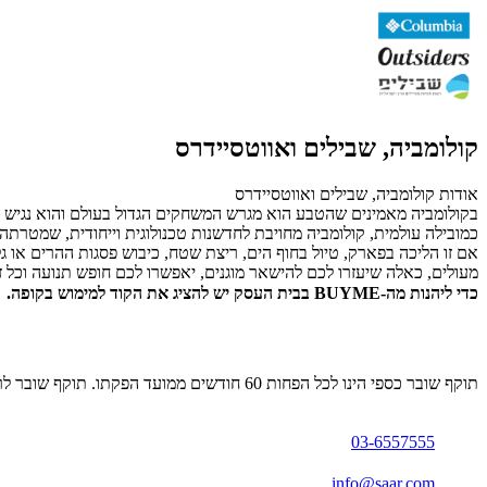
קולומביה, שבילים ואווטסיידרס
אודות קולומביה, שבילים ואווטסיידרס
כמובילה עולמית, קולומביה מחויבת לחדשנות טכנולוגית וייחודית, שמטרתה 
אם זו הליכה בפארק, טיול בחוף הים, ריצת שטח, כיבוש פסגות ההרים או 
מעולים, כאלה שיעזרו לכם להישאר מוגנים, יאפשרו לכם חופש תנועה וכל
כדי ליהנות מה-BUYME בבית העסק יש להציג את הקוד למימוש בקופה.
תוקף שובר כספי הינו לכל הפחות 60 חודשים ממועד הפקתו. תוקף שובר לרכישת מוצר או שירות מסויים יהיה לכל הפחות 24 חודשים ממועד הפקתו
03-6557555
info@saar.com