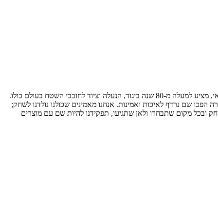
בקולומביה מאמינים שהטבע הוא מגרש המשחקים הגדול בעולם והוא נגיש לכולם - רק צריך לצאת החוצה. מותג הספורט, ביגוד השטח והפנאי האמריקאי, מציע למעלה מ-80 שנה ביגוד, הנעלה וציוד לחובבי השטח בעולם כולו.
ה הפכו שם נרדף לאיכות ואמינות. אנחנו מאמינים שכולנו נולדנו לשחק;
חק ובכל מקום שתבחרו ולאן שתגיעו, תפקידנו להיות שם עם מוצרים