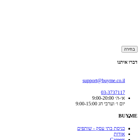
בחירה
דברו איתנו
support@buyme.co.il
03-3737117
א׳-ה׳ 9:00-20:00
יום ו׳ וערבי חג 9:00-15:00
BUYME
כניסת בתי עסק - שותפים
אודות
Careers