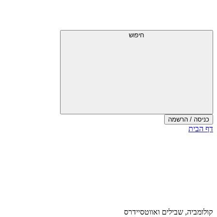
דלג
תפריט
מעל
עליון
תפריט
עליון
חיפוש
כניסה / הרשמה
סוף
דף הבית
אזור
תפריט
עליון
קולומביה, שבילים ואווטסיידרס