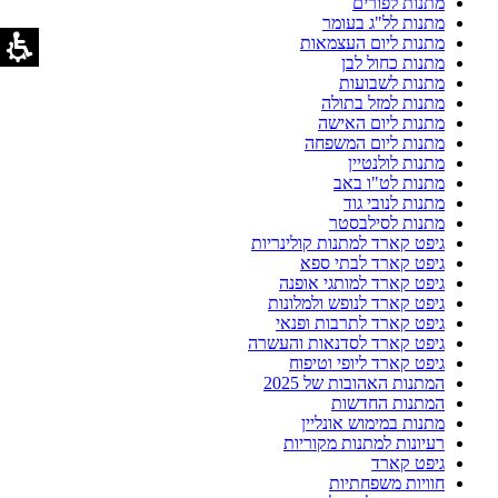
מתנות לפורים
מתנות לל"ג בעומר
מתנות ליום העצמאות
מתנות כחול לבן
מתנות לשבועות
מתנות למזל בתולה
מתנות ליום האישה
מתנות ליום המשפחה
מתנות לולנטיין
מתנות לט"ו באב
מתנות לנובי גוד
מתנות לסילבסטר
גיפט קארד למתנות קולינריות
גיפט קארד לבתי ספא
גיפט קארד למותגי אופנה
גיפט קארד לנופש ולמלונות
גיפט קארד לתרבות ופנאי
גיפט קארד לסדנאות והעשרה
גיפט קארד ליופי וטיפוח
המתנות האהובות של 2025
המתנות החדשות
מתנות במימוש אונליין
רעיונות למתנות מקוריות
גיפט קארד
חוויות משפחתיות