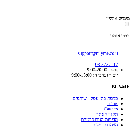
סוף
אזור
מימוש אונליין
תפריט
קטגוריות
דברו איתנו
support@buyme.co.il
03-3737117
א׳-ה׳ 9:00-20:00
יום ו׳ וערבי חג 9:00-15:00
BUYME
כניסת בתי עסק - שותפים
אודות
Careers
תקנון האתר
מדיניות הגנת פרטיות
הצהרת נגישות