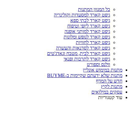
כל המגוון המתנות
גיפט קארד למסעדות וקולינריה
גיפט קארד לבתי ספא
גיפט קארד ליופי וטיפוח
גיפט קארד למותגי אופנה
גיפט קארד לנופש ומלונות
גיפט קארד לחוויות
גיפט קארד לסדנאות והעשרה
גיפט קארד לבית, מטבח וגאדג'טים
גיפט קארד לתרבות ופנאי
וולנס וספורט
מתנות במימוש אונליין
מתנות שלא ידעתם שקיימות ב-BUYME
חדש על המדף
מתנות לקיץ
עסקים במילואים
עוד קטגוריות