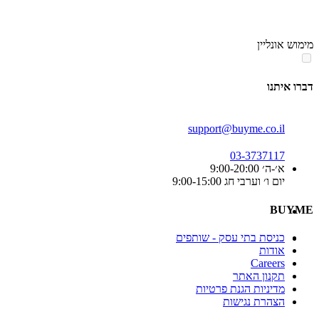
סוף
אזור
מימוש אונליין
תפריט
קטגוריות
דברו איתנו
support@buyme.co.il
03-3737117
א׳-ה׳ 9:00-20:00
יום ו׳ וערבי חג 9:00-15:00
BUYME
כניסת בתי עסק - שותפים
אודות
Careers
תקנון האתר
מדיניות הגנת פרטיות
הצהרת נגישות