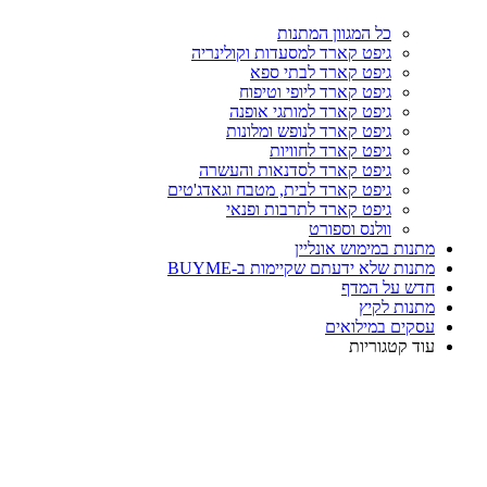
כל המגוון המתנות
גיפט קארד למסעדות וקולינריה
גיפט קארד לבתי ספא
גיפט קארד ליופי וטיפוח
גיפט קארד למותגי אופנה
גיפט קארד לנופש ומלונות
גיפט קארד לחוויות
גיפט קארד לסדנאות והעשרה
גיפט קארד לבית, מטבח וגאדג'טים
גיפט קארד לתרבות ופנאי
וולנס וספורט
מתנות במימוש אונליין
מתנות שלא ידעתם שקיימות ב-BUYME
חדש על המדף
מתנות לקיץ
עסקים במילואים
עוד קטגוריות