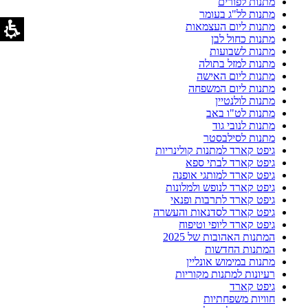
מתנות לפורים
מתנות לל"ג בעומר
מתנות ליום העצמאות
מתנות כחול לבן
מתנות לשבועות
מתנות למזל בתולה
מתנות ליום האישה
מתנות ליום המשפחה
מתנות לולנטיין
מתנות לט"ו באב
מתנות לנובי גוד
מתנות לסילבסטר
גיפט קארד למתנות קולינריות
גיפט קארד לבתי ספא
גיפט קארד למותגי אופנה
גיפט קארד לנופש ולמלונות
גיפט קארד לתרבות ופנאי
גיפט קארד לסדנאות והעשרה
גיפט קארד ליופי וטיפוח
המתנות האהובות של 2025
המתנות החדשות
מתנות במימוש אונליין
רעיונות למתנות מקוריות
גיפט קארד
חוויות משפחתיות