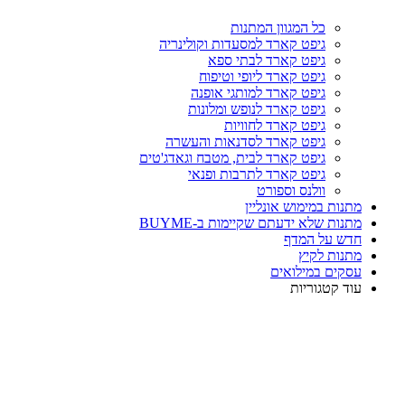
כל המגוון המתנות
גיפט קארד למסעדות וקולינריה
גיפט קארד לבתי ספא
גיפט קארד ליופי וטיפוח
גיפט קארד למותגי אופנה
גיפט קארד לנופש ומלונות
גיפט קארד לחוויות
גיפט קארד לסדנאות והעשרה
גיפט קארד לבית, מטבח וגאדג'טים
גיפט קארד לתרבות ופנאי
וולנס וספורט
מתנות במימוש אונליין
מתנות שלא ידעתם שקיימות ב-BUYME
חדש על המדף
מתנות לקיץ
עסקים במילואים
עוד קטגוריות