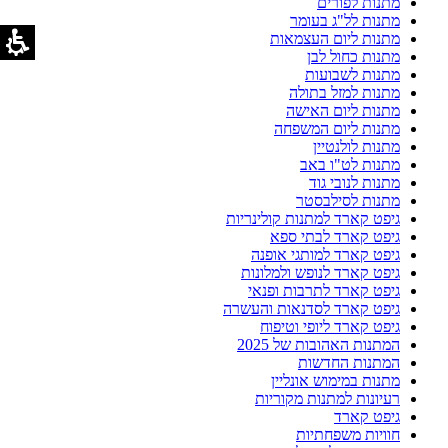
מתנות לפורים
מתנות לל"ג בעומר
מתנות ליום העצמאות
מתנות כחול לבן
מתנות לשבועות
מתנות למזל בתולה
מתנות ליום האישה
מתנות ליום המשפחה
מתנות לולנטיין
מתנות לט"ו באב
מתנות לנובי גוד
מתנות לסילבסטר
גיפט קארד למתנות קולינריות
גיפט קארד לבתי ספא
גיפט קארד למותגי אופנה
גיפט קארד לנופש ולמלונות
גיפט קארד לתרבות ופנאי
גיפט קארד לסדנאות והעשרה
גיפט קארד ליופי וטיפוח
המתנות האהובות של 2025
המתנות החדשות
מתנות במימוש אונליין
רעיונות למתנות מקוריות
גיפט קארד
חוויות משפחתיות