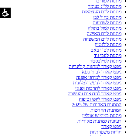
מתנות לפורים
מתנות לל"ג בעומר
מתנות ליום העצמאות
מתנות כחול לבן
מתנות לשבועות
מתנות למזל בתולה
מתנות ליום האישה
מתנות ליום המשפחה
מתנות לולנטיין
מתנות לט"ו באב
מתנות לנובי גוד
מתנות לסילבסטר
גיפט קארד למתנות קולינריות
גיפט קארד לבתי ספא
גיפט קארד למותגי אופנה
גיפט קארד לנופש ולמלונות
גיפט קארד לתרבות ופנאי
גיפט קארד לסדנאות והעשרה
גיפט קארד ליופי וטיפוח
המתנות האהובות של 2025
המתנות החדשות
מתנות במימוש אונליין
רעיונות למתנות מקוריות
גיפט קארד
חוויות משפחתיות