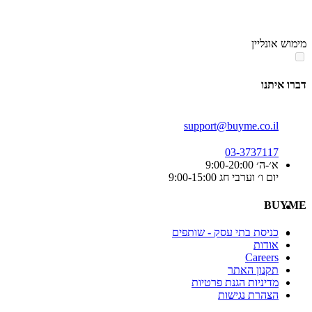
סוף
אזור
מימוש אונליין
תפריט
קטגוריות
דברו איתנו
support@buyme.co.il
03-3737117
א׳-ה׳ 9:00-20:00
יום ו׳ וערבי חג 9:00-15:00
BUYME
כניסת בתי עסק - שותפים
אודות
Careers
תקנון האתר
מדיניות הגנת פרטיות
הצהרת נגישות