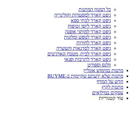
כל המגוון המתנות
גיפט קארד למסעדות וקולינריה
גיפט קארד לבתי ספא
גיפט קארד ליופי וטיפוח
גיפט קארד למותגי אופנה
גיפט קארד לנופש ומלונות
גיפט קארד לחוויות
גיפט קארד לסדנאות והעשרה
גיפט קארד לבית, מטבח וגאדג'טים
גיפט קארד לתרבות ופנאי
וולנס וספורט
מתנות במימוש אונליין
מתנות שלא ידעתם שקיימות ב-BUYME
חדש על המדף
מתנות לקיץ
עסקים במילואים
עוד קטגוריות