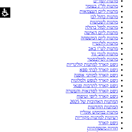
מתנות לפורים
מתנות לל"ג בעומר
מתנות ליום העצמאות
מתנות כחול לבן
מתנות לשבועות
מתנות למזל בתולה
מתנות ליום האישה
מתנות ליום המשפחה
מתנות לולנטיין
מתנות לט"ו באב
מתנות לנובי גוד
מתנות לסילבסטר
גיפט קארד למתנות קולינריות
גיפט קארד לבתי ספא
גיפט קארד למותגי אופנה
גיפט קארד לנופש ולמלונות
גיפט קארד לתרבות ופנאי
גיפט קארד לסדנאות והעשרה
גיפט קארד ליופי וטיפוח
המתנות האהובות של 2025
המתנות החדשות
מתנות במימוש אונליין
רעיונות למתנות מקוריות
גיפט קארד
חוויות משפחתיות