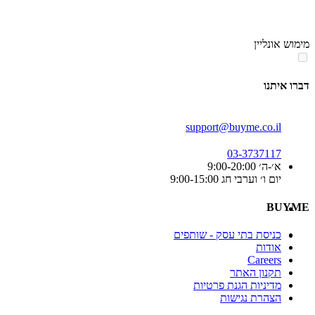
סוף
אזור
מימוש אונליין
תפריט
קטגוריות
דברו איתנו
support@buyme.co.il
03-3737117
א׳-ה׳ 9:00-20:00
יום ו׳ וערבי חג 9:00-15:00
BUYME
כניסת בתי עסק - שותפים
אודות
Careers
תקנון האתר
מדיניות הגנת פרטיות
הצהרת נגישות