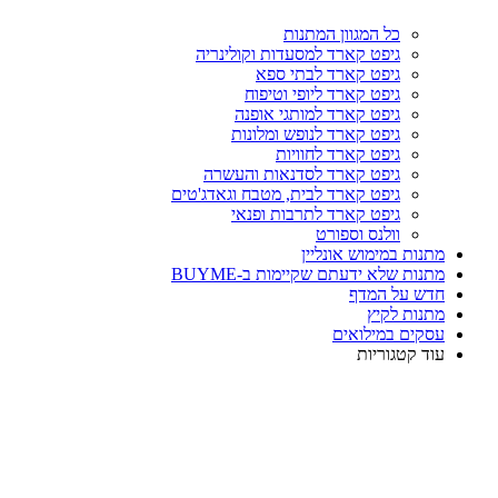
כל המגוון המתנות
גיפט קארד למסעדות וקולינריה
גיפט קארד לבתי ספא
גיפט קארד ליופי וטיפוח
גיפט קארד למותגי אופנה
גיפט קארד לנופש ומלונות
גיפט קארד לחוויות
גיפט קארד לסדנאות והעשרה
גיפט קארד לבית, מטבח וגאדג'טים
גיפט קארד לתרבות ופנאי
וולנס וספורט
מתנות במימוש אונליין
מתנות שלא ידעתם שקיימות ב-BUYME
חדש על המדף
מתנות לקיץ
עסקים במילואים
עוד קטגוריות