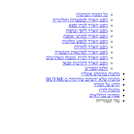
כל המגוון המתנות
גיפט קארד למסעדות וקולינריה
גיפט קארד לבתי ספא
גיפט קארד ליופי וטיפוח
גיפט קארד למותגי אופנה
גיפט קארד לנופש ומלונות
גיפט קארד לחוויות
גיפט קארד לסדנאות והעשרה
גיפט קארד לבית, מטבח וגאדג'טים
גיפט קארד לתרבות ופנאי
וולנס וספורט
מתנות במימוש אונליין
מתנות שלא ידעתם שקיימות ב-BUYME
חדש על המדף
מתנות לקיץ
עסקים במילואים
עוד קטגוריות