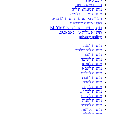
גיפט קארד
חוויות משפחתיות
מתנות מומלצות לחג
מתנות מקוריות לאישה
חברות וארגונים - מתנות לעובדים
תקנון מתנה משותפת
תקנון נסייני המתנות של BUYME
תקנון פעילות ט"ו באב 2026
privacy policy
מתנות למעבר דירה
מתנות לחג לילדים
מתנות לגבר
מתנות לאישה
מתנות לאמא
מתנות לאבא
מתנות ליולדת
מתנות לחברה
מתנות לחבר
מתנות לבן זוג
מתנות לבת זוג
מתנות לילדים
מתנות לגננות
מתנות למורים
מתנה לסייעת