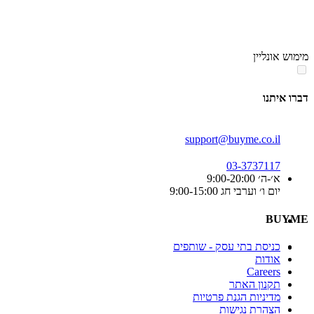
סוף
אזור
מימוש אונליין
תפריט
קטגוריות
דברו איתנו
support@buyme.co.il
03-3737117
א׳-ה׳ 9:00-20:00
יום ו׳ וערבי חג 9:00-15:00
BUYME
כניסת בתי עסק - שותפים
אודות
Careers
תקנון האתר
מדיניות הגנת פרטיות
הצהרת נגישות