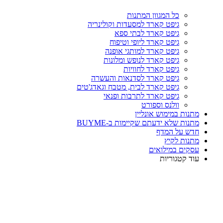
כל המגוון המתנות
גיפט קארד למסעדות וקולינריה
גיפט קארד לבתי ספא
גיפט קארד ליופי וטיפוח
גיפט קארד למותגי אופנה
גיפט קארד לנופש ומלונות
גיפט קארד לחוויות
גיפט קארד לסדנאות והעשרה
גיפט קארד לבית, מטבח וגאדג'טים
גיפט קארד לתרבות ופנאי
וולנס וספורט
מתנות במימוש אונליין
מתנות שלא ידעתם שקיימות ב-BUYME
חדש על המדף
מתנות לקיץ
עסקים במילואים
עוד קטגוריות