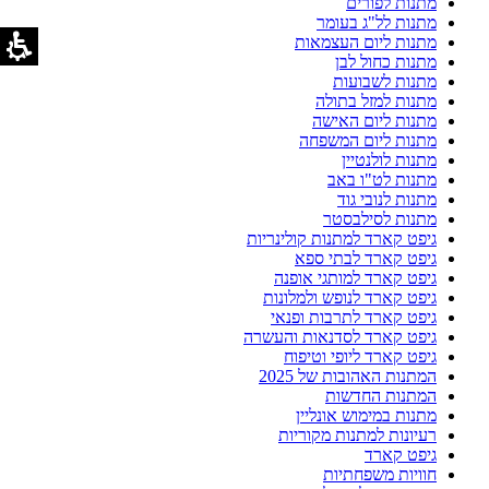
מתנות לפורים
מתנות לל"ג בעומר
מתנות ליום העצמאות
מתנות כחול לבן
מתנות לשבועות
מתנות למזל בתולה
מתנות ליום האישה
מתנות ליום המשפחה
מתנות לולנטיין
מתנות לט"ו באב
מתנות לנובי גוד
מתנות לסילבסטר
גיפט קארד למתנות קולינריות
גיפט קארד לבתי ספא
גיפט קארד למותגי אופנה
גיפט קארד לנופש ולמלונות
גיפט קארד לתרבות ופנאי
גיפט קארד לסדנאות והעשרה
גיפט קארד ליופי וטיפוח
המתנות האהובות של 2025
המתנות החדשות
מתנות במימוש אונליין
רעיונות למתנות מקוריות
גיפט קארד
חוויות משפחתיות