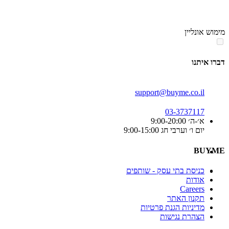
סוף
אזור
מימוש אונליין
תפריט
קטגוריות
דברו איתנו
support@buyme.co.il
03-3737117
א׳-ה׳ 9:00-20:00
יום ו׳ וערבי חג 9:00-15:00
BUYME
כניסת בתי עסק - שותפים
אודות
Careers
תקנון האתר
מדיניות הגנת פרטיות
הצהרת נגישות