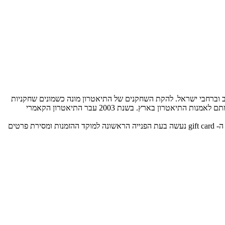
תל-אביב נוסד ב- 1944. הקאמרי מעלה כל שנה בין 13 ל-14 מחזות חדשים בפני כ- 1,100,000 צופים בתל אביב וברחבי ישראל. להקת השחקנים של התיאטרון מונה כשמונים שחקניות
ושחקנים ממיטב אמני הבמה בישראל והצגותיו מבויימות על ידי במאים ידועי-שם מן הארץ ומחו"ל. חמישה משחקני התיאטרון זכו בפרס ישראל על תרומתם לאמנות התיאטרון בארץ. בשנת 2003 עבר התיאטרון הקאמרי
למימוש יש להתקשר לתיאטרון הקאמרי בטלפון: 03-6060900, לבצע הזמנה ולמסור את קוד ה- Gift Card המצויין על גבי SMS/ מייל/ דף מודפס. מימוש ה- gift card נעשה בעת הפנייה הראשונה למוקד ההזמנות ומסירת פרטים