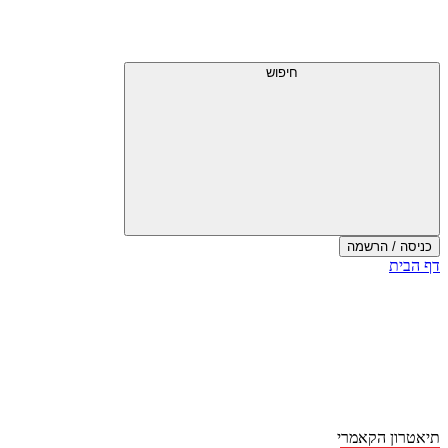
דלג
תפריט
מעל
עליון
תפריט
עליון
חיפוש
כניסה / הרשמה
סוף
דף הבית
אזור
תפריט
עליון
תיאטרון הקאמרי