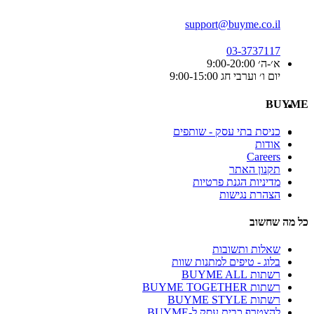
support@buyme.co.il
03-3737117
א׳-ה׳ 9:00-20:00
יום ו׳ וערבי חג 9:00-15:00
BUYME
כניסת בתי עסק - שותפים
אודות
Careers
תקנון האתר
מדיניות הגנת פרטיות
הצהרת נגישות
כל מה שחשוב
שאלות ותשובות
בלוג - טיפים למתנות שוות
רשתות BUYME ALL
רשתות BUYME TOGETHER
רשתות BUYME STYLE
להצטרף כבית עסק ל-BUYME