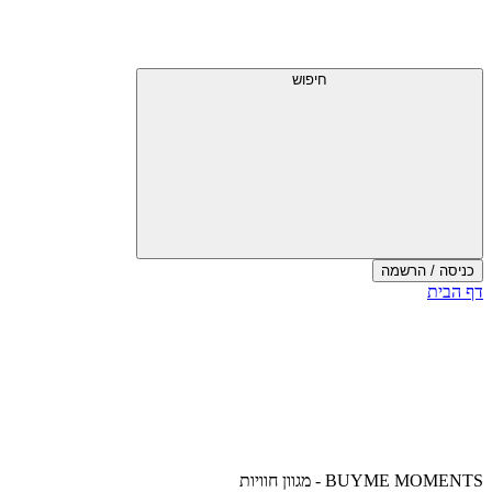
דלג
תפריט
מעל
עליון
תפריט
עליון
חיפוש
כניסה / הרשמה
סוף
דף הבית
אזור
תפריט
עליון
BUYME MOMENTS - מגוון חוויות