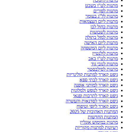
מתנות לחנוכה
מתנות לט"ו בשבט
מתנות לפורים
מתנות לל"ג בעומר
מתנות ליום העצמאות
מתנות כחול לבן
מתנות לשבועות
מתנות למזל בתולה
מתנות ליום האישה
מתנות ליום המשפחה
מתנות לולנטיין
מתנות לט"ו באב
מתנות לנובי גוד
מתנות לסילבסטר
גיפט קארד למתנות קולינריות
גיפט קארד לבתי ספא
גיפט קארד למותגי אופנה
גיפט קארד לנופש ולמלונות
גיפט קארד לתרבות ופנאי
גיפט קארד לסדנאות והעשרה
גיפט קארד ליופי וטיפוח
המתנות האהובות של 2025
המתנות החדשות
מתנות במימוש אונליין
רעיונות למתנות מקוריות