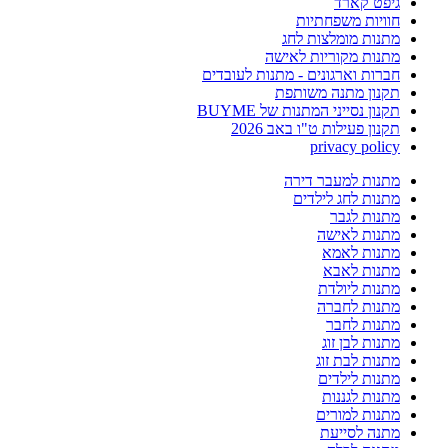
גיפט קארד
חוויות משפחתיות
מתנות מומלצות לחג
מתנות מקוריות לאישה
חברות וארגונים - מתנות לעובדים
תקנון מתנה משותפת
תקנון נסייני המתנות של BUYME
תקנון פעילות ט"ו באב 2026
privacy policy
מתנות למעבר דירה
מתנות לחג לילדים
מתנות לגבר
מתנות לאישה
מתנות לאמא
מתנות לאבא
מתנות ליולדת
מתנות לחברה
מתנות לחבר
מתנות לבן זוג
מתנות לבת זוג
מתנות לילדים
מתנות לגננות
מתנות למורים
מתנה לסייעת