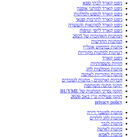
גיפט קארד לבתי ספא
גיפט קארד למותגי אופנה
גיפט קארד לנופש ולמלונות
גיפט קארד לתרבות ופנאי
גיפט קארד לסדנאות והעשרה
גיפט קארד ליופי וטיפוח
המתנות האהובות של 2025
המתנות החדשות
מתנות במימוש אונליין
רעיונות למתנות מקוריות
גיפט קארד
חוויות משפחתיות
מתנות מומלצות לחג
מתנות מקוריות לאישה
חברות וארגונים - מתנות לעובדים
תקנון מתנה משותפת
תקנון נסייני המתנות של BUYME
תקנון פעילות ט"ו באב 2026
privacy policy
מתנות למעבר דירה
מתנות לחג לילדים
מתנות לגבר
מתנות לאישה
מתנות לאמא