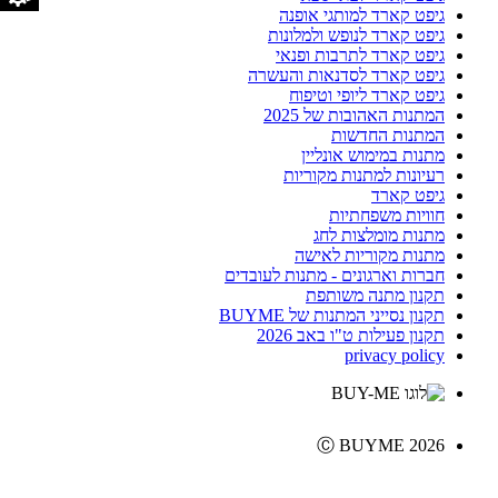
גיפט קארד למותגי אופנה
גיפט קארד לנופש ולמלונות
גיפט קארד לתרבות ופנאי
גיפט קארד לסדנאות והעשרה
גיפט קארד ליופי וטיפוח
המתנות האהובות של 2025
המתנות החדשות
מתנות במימוש אונליין
רעיונות למתנות מקוריות
גיפט קארד
חוויות משפחתיות
מתנות מומלצות לחג
מתנות מקוריות לאישה
חברות וארגונים - מתנות לעובדים
תקנון מתנה משותפת
תקנון נסייני המתנות של BUYME
תקנון פעילות ט"ו באב 2026
privacy policy
Ⓒ BUYME 2026