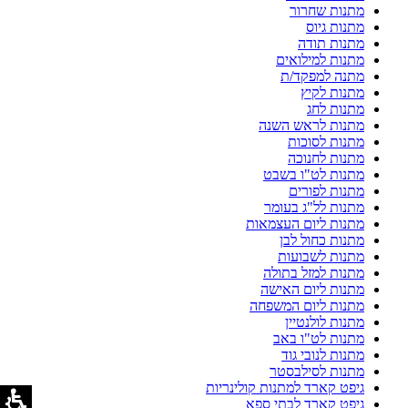
מתנות שחרור
מתנות גיוס
מתנות תודה
מתנות למילואים
מתנה למפקד/ת
מתנות לקיץ
מתנות לחג
מתנות לראש השנה
מתנות לסוכות
מתנות לחנוכה
מתנות לט"ו בשבט
מתנות לפורים
מתנות לל"ג בעומר
מתנות ליום העצמאות
מתנות כחול לבן
מתנות לשבועות
מתנות למזל בתולה
מתנות ליום האישה
מתנות ליום המשפחה
מתנות לולנטיין
מתנות לט"ו באב
מתנות לנובי גוד
מתנות לסילבסטר
גיפט קארד למתנות קולינריות
גיפט קארד לבתי ספא