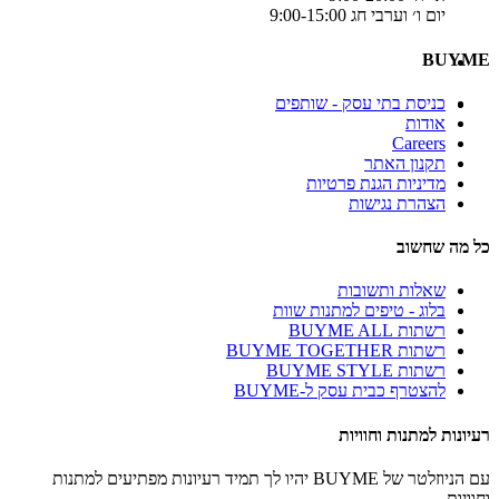
יום ו׳ וערבי חג 9:00-15:00
BUYME
כניסת בתי עסק - שותפים
אודות
Careers
תקנון האתר
מדיניות הגנת פרטיות
הצהרת נגישות
כל מה שחשוב
שאלות ותשובות
בלוג - טיפים למתנות שוות
רשתות BUYME ALL
רשתות BUYME TOGETHER
רשתות BUYME STYLE
להצטרף כבית עסק ל-BUYME
רעיונות למתנות וחוויות
עם הניוזלטר של BUYME יהיו לך תמיד רעיונות מפתיעים למתנות
וחוויות.