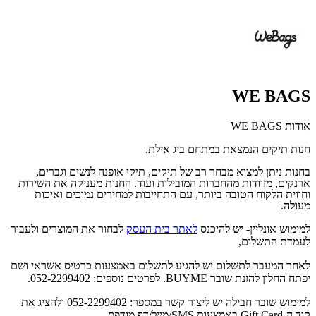
WE BAGS
אודות WE BAGS
חנות תיקים הנמצאת במתחם ביג אילת.
בחנות ניתן למצוא מבחר רב של תיקים, תיקי אופנה לנשים וגברים,
ארנקים, מזוודות מהחברות המובילות ועוד. החנות מעניקה את השירות
וחווית הלקוח הטובה ביותר, עם התחייבות למחירים נמוכים ואיכות
מעולה.
למימוש אונליין- יש להיכנס
לאתר בית העסק
לבחור את המוצרים ולעבור
לעמדת התשלום,
לאחר המעבר לתשלום יש להגיע לתשלום באמצעות כרטיס אשראי ושם
יפתח החלון להזנת שובר BUYME. לפרטים נוספים: 052-2299402.
למימוש שובר חבילה יש ליצור קשר במספר: 052-2299402 ולהציג את
קוד ה-Gift Card באמצעות SMS/מייל/דף מודפס.