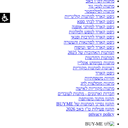
מתנות לט"ו באב
מתנות לנובי גוד
מתנות לסילבסטר
גיפט קארד למתנות קולינריות
גיפט קארד לבתי ספא
גיפט קארד למותגי אופנה
גיפט קארד לנופש ולמלונות
גיפט קארד לתרבות ופנאי
גיפט קארד לסדנאות והעשרה
גיפט קארד ליופי וטיפוח
המתנות האהובות של 2025
המתנות החדשות
מתנות במימוש אונליין
רעיונות למתנות מקוריות
גיפט קארד
חוויות משפחתיות
מתנות מומלצות לחג
מתנות מקוריות לאישה
חברות וארגונים - מתנות לעובדים
תקנון מתנה משותפת
תקנון נסייני המתנות של BUYME
תקנון פעילות ט"ו באב 2026
privacy policy