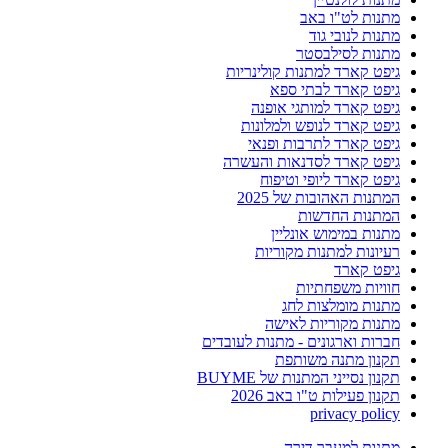
מתנות לט"ו באב
מתנות לנובי גוד
מתנות לסילבסטר
גיפט קארד למתנות קולינריות
גיפט קארד לבתי ספא
גיפט קארד למותגי אופנה
גיפט קארד לנופש ולמלונות
גיפט קארד לתרבות ופנאי
גיפט קארד לסדנאות והעשרה
גיפט קארד ליופי וטיפוח
המתנות האהובות של 2025
המתנות החדשות
מתנות במימוש אונליין
רעיונות למתנות מקוריות
גיפט קארד
חוויות משפחתיות
מתנות מומלצות לחג
מתנות מקוריות לאישה
חברות וארגונים - מתנות לעובדים
תקנון מתנה משותפת
תקנון נסייני המתנות של BUYME
תקנון פעילות ט"ו באב 2026
privacy policy
מתנות למעבר דירה