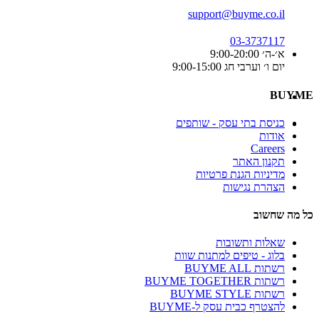
support@buyme.co.il
03-3737117
א׳-ה׳ 9:00-20:00
יום ו׳ וערבי חג 9:00-15:00
BUYME
כניסת בתי עסק - שותפים
אודות
Careers
תקנון האתר
מדיניות הגנת פרטיות
הצהרת נגישות
כל מה שחשוב
שאלות ותשובות
בלוג - טיפים למתנות שוות
רשתות BUYME ALL
רשתות BUYME TOGETHER
רשתות BUYME STYLE
להצטרף כבית עסק ל-BUYME