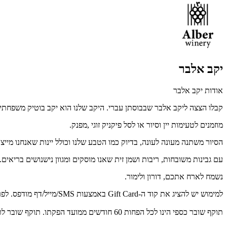
יקב אלבר
אודות יקב אלבר
קבלו הצצה ליקב אלבר שבבוסתן עברי. היקב שלנו הוא יקב בוטיק משפחת
מוזמנים לטעימות יין וסיור או לסל פיקניק זוגי ,מפנק.
הסיור משתנה מעונה לעונה, בדיוק כמו הטבע שלנו וכולל יינות שאנחנו מייצ
עם גבינות משובחות, ריבות ושמן זית שאנו מוסקים ומגוון נישנושים בריאים.
נשמח לארח אתכם, דורון ולימור.
למימוש יש להציג את קוד ה-Gift Card באמצעות SMS/מייל/דף מודפס. לפרטים נוספים: 052-5104449.
תוקף שובר כספי הינו לכל הפחות 60 חודשים ממועד הפקתו. תוקף שובר לרכישת מוצר או שירות מסויים יהיה לכל הפחות 24 חודשים ממועד הפקתו