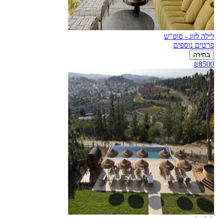
לילה לזוג - סופ"ש
פרטים נוספים
בחירה
₪8500