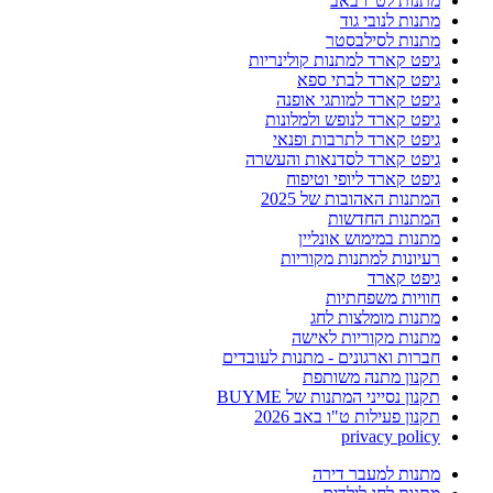
מתנות לט"ו באב
מתנות לנובי גוד
מתנות לסילבסטר
גיפט קארד למתנות קולינריות
גיפט קארד לבתי ספא
גיפט קארד למותגי אופנה
גיפט קארד לנופש ולמלונות
גיפט קארד לתרבות ופנאי
גיפט קארד לסדנאות והעשרה
גיפט קארד ליופי וטיפוח
המתנות האהובות של 2025
המתנות החדשות
מתנות במימוש אונליין
רעיונות למתנות מקוריות
גיפט קארד
חוויות משפחתיות
מתנות מומלצות לחג
מתנות מקוריות לאישה
חברות וארגונים - מתנות לעובדים
תקנון מתנה משותפת
תקנון נסייני המתנות של BUYME
תקנון פעילות ט"ו באב 2026
privacy policy
מתנות למעבר דירה