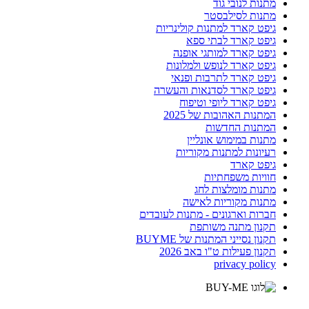
מתנות לנובי גוד
מתנות לסילבסטר
גיפט קארד למתנות קולינריות
גיפט קארד לבתי ספא
גיפט קארד למותגי אופנה
גיפט קארד לנופש ולמלונות
גיפט קארד לתרבות ופנאי
גיפט קארד לסדנאות והעשרה
גיפט קארד ליופי וטיפוח
המתנות האהובות של 2025
המתנות החדשות
מתנות במימוש אונליין
רעיונות למתנות מקוריות
גיפט קארד
חוויות משפחתיות
מתנות מומלצות לחג
מתנות מקוריות לאישה
חברות וארגונים - מתנות לעובדים
תקנון מתנה משותפת
תקנון נסייני המתנות של BUYME
תקנון פעילות ט"ו באב 2026
privacy policy