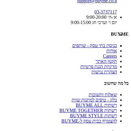
support@buyme.co.il
03-3737117
א׳-ה׳ 9:00-20:00
יום ו׳ וערבי חג 9:00-15:00
BUYME
כניסת בתי עסק - שותפים
אודות
Careers
תקנון האתר
מדיניות הגנת פרטיות
הצהרת נגישות
כל מה שחשוב
שאלות ותשובות
בלוג - טיפים למתנות שוות
רשתות BUYME ALL
רשתות BUYME TOGETHER
רשתות BUYME STYLE
להצטרף כבית עסק ל-BUYME