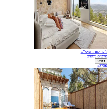
לילה לזוג - אמצ"ש
פרטים נוספים
בחירה
₪3750