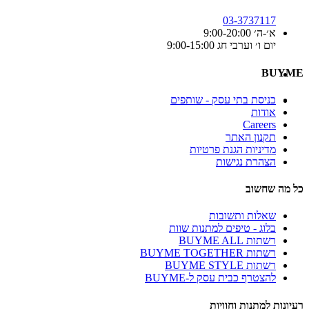
03-3737117
א׳-ה׳ 9:00-20:00
יום ו׳ וערבי חג 9:00-15:00
BUYME
כניסת בתי עסק - שותפים
אודות
Careers
תקנון האתר
מדיניות הגנת פרטיות
הצהרת נגישות
כל מה שחשוב
שאלות ותשובות
בלוג - טיפים למתנות שוות
רשתות BUYME ALL
רשתות BUYME TOGETHER
רשתות BUYME STYLE
להצטרף כבית עסק ל-BUYME
רעיונות למתנות וחוויות