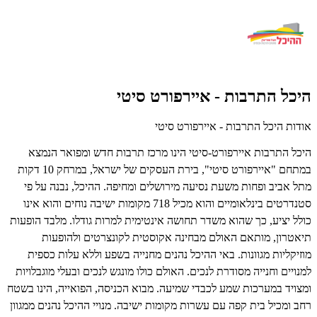
היכל התרבות - איירפורט סיטי
אודות היכל התרבות - איירפורט סיטי
היכל התרבות איירפורט-סיטי הינו מרכז תרבות חדש ומפואר הנמצא
במתחם "איירפורט סיטי", בירת העסקים של ישראל, במרחק 10 דקות
מתל אביב ופחות משעת נסיעה מירושלים ומחיפה.
ההיכל, נבנה על פי
סטנדרטים בינלאומיים והוא מכיל 718 מקומות ישיבה נוחים והוא אינו
כולל יציע, כך שהוא משדר תחושה אינטימית למרות גודלו. מלבד הופעות
תיאטרון, מותאם האולם מבחינה אקוסטית לקונצרטים ולהופעות
מוזיקליות מגוונות. באי ההיכל נהנים מחנייה בשפע וללא עלות כספית
למנויים וחנייה מסודרת לנכים. האולם כולו מונגש לנכים ובעלי מוגבלויות
ומצויד במערכות שמע לכבדי שמיעה. מבוא הכניסה, הפואייה, הינו בשטח
רחב ומכיל בית קפה עם עשרות מקומות ישיבה. מנויי ההיכל נהנים ממגוון