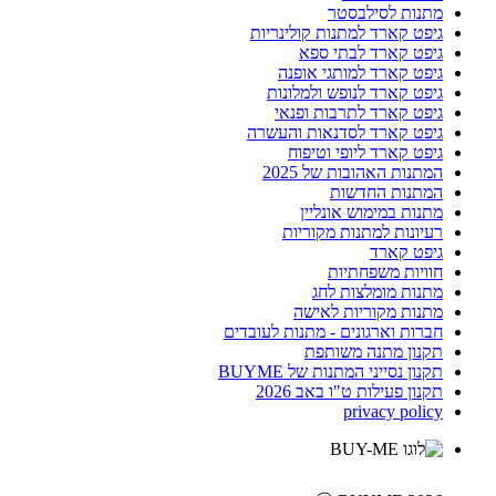
מתנות לסילבסטר
גיפט קארד למתנות קולינריות
גיפט קארד לבתי ספא
גיפט קארד למותגי אופנה
גיפט קארד לנופש ולמלונות
גיפט קארד לתרבות ופנאי
גיפט קארד לסדנאות והעשרה
גיפט קארד ליופי וטיפוח
המתנות האהובות של 2025
המתנות החדשות
מתנות במימוש אונליין
רעיונות למתנות מקוריות
גיפט קארד
חוויות משפחתיות
מתנות מומלצות לחג
מתנות מקוריות לאישה
חברות וארגונים - מתנות לעובדים
תקנון מתנה משותפת
תקנון נסייני המתנות של BUYME
תקנון פעילות ט"ו באב 2026
privacy policy