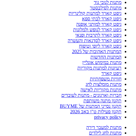
מתנות לנובי גוד
מתנות לסילבסטר
גיפט קארד למתנות קולינריות
גיפט קארד לבתי ספא
גיפט קארד למותגי אופנה
גיפט קארד לנופש ולמלונות
גיפט קארד לתרבות ופנאי
גיפט קארד לסדנאות והעשרה
גיפט קארד ליופי וטיפוח
המתנות האהובות של 2025
המתנות החדשות
מתנות במימוש אונליין
רעיונות למתנות מקוריות
גיפט קארד
חוויות משפחתיות
מתנות מומלצות לחג
מתנות מקוריות לאישה
חברות וארגונים - מתנות לעובדים
תקנון מתנה משותפת
תקנון נסייני המתנות של BUYME
תקנון פעילות ט"ו באב 2026
privacy policy
מתנות למעבר דירה
מתנות לחג לילדים