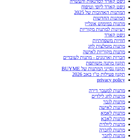
גיפט קארד לסדנאות והעשרה
גיפט קארד ליופי וטיפוח
המתנות האהובות של 2025
המתנות החדשות
מתנות במימוש אונליין
רעיונות למתנות מקוריות
גיפט קארד
חוויות משפחתיות
מתנות מומלצות לחג
מתנות מקוריות לאישה
חברות וארגונים - מתנות לעובדים
תקנון מתנה משותפת
תקנון נסייני המתנות של BUYME
תקנון פעילות ט"ו באב 2026
privacy policy
מתנות למעבר דירה
מתנות לחג לילדים
מתנות לגבר
מתנות לאישה
מתנות לאמא
מתנות לאבא
מתנות ליולדת
מתנות לחברה
מתנות לחבר