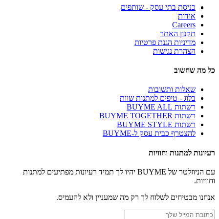
כניסת בתי עסק - שותפים
אודות
Careers
תקנון האתר
מדיניות הגנת פרטיות
הצהרת נגישות
כל מה שחשוב
שאלות ותשובות
בלוג - טיפים למתנות שוות
רשתות BUYME ALL
רשתות BUYME TOGETHER
רשתות BUYME STYLE
להצטרף כבית עסק ל-BUYME
רעיונות למתנות וחוויות
עם הניוזלטר של BUYME יהיו לך תמיד רעיונות מפתיעים למתנות
וחוויות.
אנחנו מבטיחים לשלוח לך רק מה שמעניין ולא להעמיס.