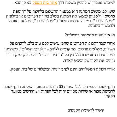
למימוש אונליין יש להזמין משלוח דרך
אתר בית העסק
באופן הבא-
שימו לב, מימוש המתנה הוא במעמד התשלום בלחיצה על "הוספת
כרטיס"
ו
לא ניתן לממש את המתנה בשלב בחירת הפריטים או בחלונית
"יש לך שובר". במידה ונפתחת חלונית "יש לך שובר", יש לסגור אותה
ולהמשיך בהזמנה.
אז איך נהנים מהמתנה במשלוח?
אחרי שבחרתם את הפריטים שהכי עושים לכם טוב בלב, לוחצים על
תשלום, ממלאים פרטים ומתקדמים ל-"המשך לפרטי תשלום". כשתגיעו
לשם תפתח האפשרות ללחוץ על "הוספת כרטיס" וזה בדיוק המקום בו
מזינים את הקוד של הגיפט קארד.
אזורי חלוקת המשלוחים הינם לפי מדיניות המשלוחים של בית העסק.
תוקף שובר כספי הינו לכל הפחות 60 חודשים ממועד הפקתו. תוקף שובר
לרכישת מוצר או שירות מסויים יהיה לכל הפחות 24 חודשים ממועד
הפקתו
קישור לרשימת הסניפים