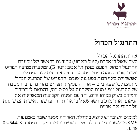
התרנגול הכחול
אודות התרנגול הכחול
השף שאול בן אדרת (קימל בגלבוע) עומד גם בראשה של מסעדת
התרנגול הכחול, הפעם בצפון תל אביב (קניון G).
המסעדה מציעה תפריט
עשיר, אווירה חמה וביתית יחד עם חוויה אורבנית לצד המגדלים
ואפשרויות בילוי רבות בסגנונות שונים. התפריט של התרנגול הכחול
מותאם לכל שעה ביום – ארוחה עסקית, תפריט צהריים וערב. המטבח
של התרנגול מציע מנות המשתנות על בסיס יומי, בהתאם למרכיבים
הזמינים בשוק באותו היום, יחד עם המנות הקבועות המאפיינות את
המקום, אותן מרכיב השף שאול בן אדרת דרך פרשנות אישית המושתתת
על חומרי גלם טריים.
למימוש השובר יש להציג בתחילת הארוחה מספר שובר באמצעות
SMS/מייל/שובר מודפס. לפרטים נוספים והזמנת מקום במסעדה: 03-544-
3349