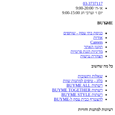
03-3737117
א׳-ה׳ 9:00-20:00
יום ו׳ וערבי חג 9:00-15:00
BUYME
כניסת בתי עסק - שותפים
אודות
Careers
תקנון האתר
מדיניות הגנת פרטיות
הצהרת נגישות
כל מה שחשוב
שאלות ותשובות
בלוג - טיפים למתנות שוות
רשתות BUYME ALL
רשתות BUYME TOGETHER
רשתות BUYME STYLE
להצטרף כבית עסק ל-BUYME
רעיונות למתנות וחוויות