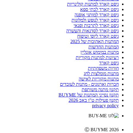
גיפט קארד למתנות קולינריות
גיפט קארד לבתי ספא
גיפט קארד למותגי אופנה
גיפט קארד לנופש ולמלונות
גיפט קארד לתרבות ופנאי
גיפט קארד לסדנאות והעשרה
גיפט קארד ליופי וטיפוח
המתנות האהובות של 2025
המתנות החדשות
מתנות במימוש אונליין
רעיונות למתנות מקוריות
גיפט קארד
חוויות משפחתיות
מתנות מומלצות לחג
מתנות מקוריות לאישה
חברות וארגונים - מתנות לעובדים
תקנון מתנה משותפת
תקנון נסייני המתנות של BUYME
תקנון פעילות ט"ו באב 2026
privacy policy
Ⓒ BUYME 2026