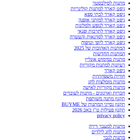
מתנות לסילבסטר
גיפט קארד למתנות קולינריות
גיפט קארד לבתי ספא
גיפט קארד למותגי אופנה
גיפט קארד לנופש ולמלונות
גיפט קארד לתרבות ופנאי
גיפט קארד לסדנאות והעשרה
גיפט קארד ליופי וטיפוח
המתנות האהובות של 2025
המתנות החדשות
מתנות במימוש אונליין
רעיונות למתנות מקוריות
גיפט קארד
חוויות משפחתיות
מתנות מומלצות לחג
מתנות מקוריות לאישה
חברות וארגונים - מתנות לעובדים
תקנון מתנה משותפת
תקנון נסייני המתנות של BUYME
תקנון פעילות ט"ו באב 2026
privacy policy
מתנות למעבר דירה
מתנות לחג לילדים
מתנות לגבר