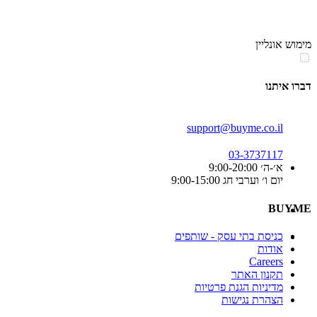
סוף
אזור
מימוש אונליין
תפריט
קטגוריות
דברו איתנו
support@buyme.co.il
03-3737117
א׳-ה׳ 9:00-20:00
יום ו׳ וערבי חג 9:00-15:00
BUYME
כניסת בתי עסק - שותפים
אודות
Careers
תקנון האתר
מדיניות הגנת פרטיות
הצהרת נגישות