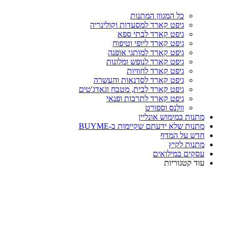
כל המגוון המתנות
גיפט קארד למסעדות וקולינריה
גיפט קארד לבתי ספא
גיפט קארד ליופי וטיפוח
גיפט קארד למותגי אופנה
גיפט קארד לנופש ומלונות
גיפט קארד לחוויות
גיפט קארד לסדנאות והעשרה
גיפט קארד לבית, מטבח וגאדג'טים
גיפט קארד לתרבות ופנאי
וולנס וספורט
מתנות במימוש אונליין
מתנות שלא ידעתם שקיימות ב-BUYME
חדש על המדף
מתנות לקיץ
עסקים במילואים
עוד קטגוריות