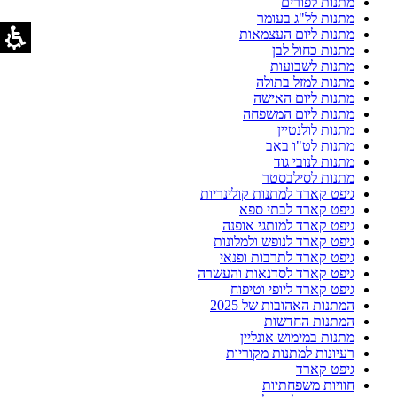
מתנות לפורים
מתנות לל"ג בעומר
מתנות ליום העצמאות
מתנות כחול לבן
מתנות לשבועות
מתנות למזל בתולה
מתנות ליום האישה
מתנות ליום המשפחה
מתנות לולנטיין
מתנות לט"ו באב
מתנות לנובי גוד
מתנות לסילבסטר
גיפט קארד למתנות קולינריות
גיפט קארד לבתי ספא
גיפט קארד למותגי אופנה
גיפט קארד לנופש ולמלונות
גיפט קארד לתרבות ופנאי
גיפט קארד לסדנאות והעשרה
גיפט קארד ליופי וטיפוח
המתנות האהובות של 2025
המתנות החדשות
מתנות במימוש אונליין
רעיונות למתנות מקוריות
גיפט קארד
חוויות משפחתיות