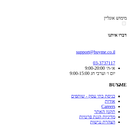
סוף
אזור
מימוש אונליין
תפריט
קטגוריות
דברו איתנו
support@buyme.co.il
03-3737117
א׳-ה׳ 9:00-20:00
יום ו׳ וערבי חג 9:00-15:00
BUYME
כניסת בתי עסק - שותפים
אודות
Careers
תקנון האתר
מדיניות הגנת פרטיות
הצהרת נגישות