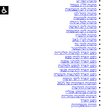
מתנות לפורים
מתנות לל"ג בעומר
מתנות ליום העצמאות
מתנות כחול לבן
מתנות לשבועות
מתנות למזל בתולה
מתנות ליום האישה
מתנות ליום המשפחה
מתנות לולנטיין
מתנות לט"ו באב
מתנות לנובי גוד
מתנות לסילבסטר
גיפט קארד למתנות קולינריות
גיפט קארד לבתי ספא
גיפט קארד למותגי אופנה
גיפט קארד לנופש ולמלונות
גיפט קארד לתרבות ופנאי
גיפט קארד לסדנאות והעשרה
גיפט קארד ליופי וטיפוח
המתנות האהובות של 2025
המתנות החדשות
מתנות במימוש אונליין
רעיונות למתנות מקוריות
גיפט קארד
חוויות משפחתיות