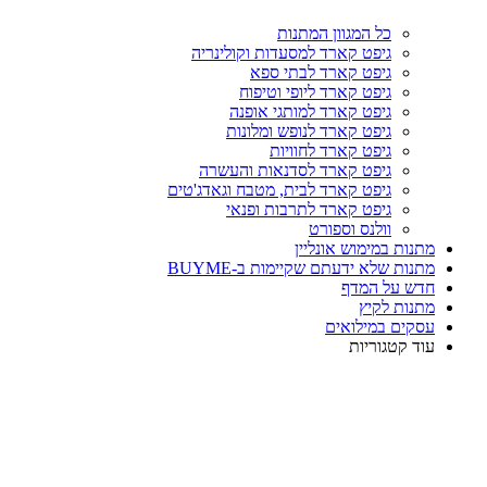
כל המגוון המתנות
גיפט קארד למסעדות וקולינריה
גיפט קארד לבתי ספא
גיפט קארד ליופי וטיפוח
גיפט קארד למותגי אופנה
גיפט קארד לנופש ומלונות
גיפט קארד לחוויות
גיפט קארד לסדנאות והעשרה
גיפט קארד לבית, מטבח וגאדג'טים
גיפט קארד לתרבות ופנאי
וולנס וספורט
מתנות במימוש אונליין
מתנות שלא ידעתם שקיימות ב-BUYME
חדש על המדף
מתנות לקיץ
עסקים במילואים
עוד קטגוריות