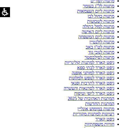
מתנות לפורים
מתנות לל"ג בעומר
מתנות ליום העצמאות
מתנות כחול לבן
מתנות לשבועות
מתנות למזל בתולה
מתנות ליום האישה
מתנות ליום המשפחה
מתנות לולנטיין
מתנות לט"ו באב
מתנות לנובי גוד
מתנות לסילבסטר
גיפט קארד למתנות קולינריות
גיפט קארד לבתי ספא
גיפט קארד למותגי אופנה
גיפט קארד לנופש ולמלונות
גיפט קארד לתרבות ופנאי
גיפט קארד לסדנאות והעשרה
גיפט קארד ליופי וטיפוח
המתנות האהובות של 2025
המתנות החדשות
מתנות במימוש אונליין
רעיונות למתנות מקוריות
גיפט קארד
חוויות משפחתיות