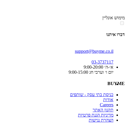
סוף
אזור
מימוש אונליין
תפריט
קטגוריות
דברו איתנו
support@buyme.co.il
03-3737117
א׳-ה׳ 9:00-20:00
יום ו׳ וערבי חג 9:00-15:00
BUYME
כניסת בתי עסק - שותפים
אודות
Careers
תקנון האתר
מדיניות הגנת פרטיות
הצהרת נגישות