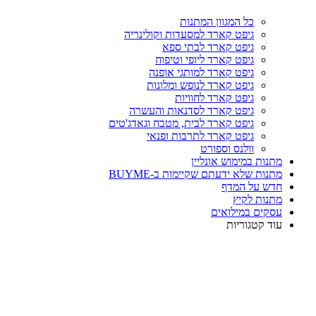
כל המגוון המתנות
גיפט קארד למסעדות וקולינריה
גיפט קארד לבתי ספא
גיפט קארד ליופי וטיפוח
גיפט קארד למותגי אופנה
גיפט קארד לנופש ומלונות
גיפט קארד לחוויות
גיפט קארד לסדנאות והעשרה
גיפט קארד לבית, מטבח וגאדג'טים
גיפט קארד לתרבות ופנאי
וולנס וספורט
מתנות במימוש אונליין
מתנות שלא ידעתם שקיימות ב-BUYME
חדש על המדף
מתנות לקיץ
עסקים במילואים
עוד קטגוריות