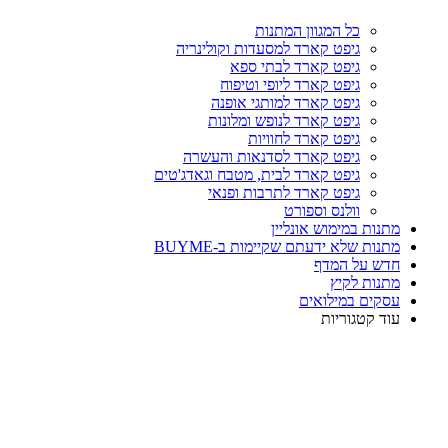
כל המגוון המתנות
גיפט קארד למסעדות וקולינריה
גיפט קארד לבתי ספא
גיפט קארד ליופי וטיפוח
גיפט קארד למותגי אופנה
גיפט קארד לנופש ומלונות
גיפט קארד לחוויות
גיפט קארד לסדנאות והעשרה
גיפט קארד לבית, מטבח וגאדג'טים
גיפט קארד לתרבות ופנאי
וולנס וספורט
מתנות במימוש אונליין
מתנות שלא ידעתם שקיימות ב-BUYME
חדש על המדף
מתנות לקיץ
עסקים במילואים
עוד קטגוריות