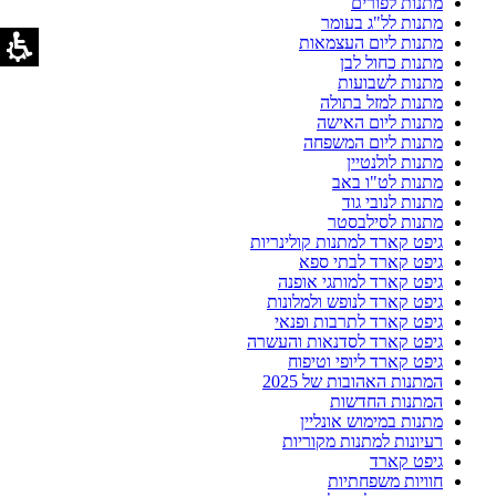
מתנות לפורים
מתנות לל"ג בעומר
מתנות ליום העצמאות
מתנות כחול לבן
מתנות לשבועות
מתנות למזל בתולה
מתנות ליום האישה
מתנות ליום המשפחה
מתנות לולנטיין
מתנות לט"ו באב
מתנות לנובי גוד
מתנות לסילבסטר
גיפט קארד למתנות קולינריות
גיפט קארד לבתי ספא
גיפט קארד למותגי אופנה
גיפט קארד לנופש ולמלונות
גיפט קארד לתרבות ופנאי
גיפט קארד לסדנאות והעשרה
גיפט קארד ליופי וטיפוח
המתנות האהובות של 2025
המתנות החדשות
מתנות במימוש אונליין
רעיונות למתנות מקוריות
גיפט קארד
חוויות משפחתיות