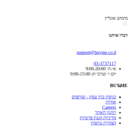
סוף
אזור
מימוש אונליין
תפריט
קטגוריות
דברו איתנו
support@buyme.co.il
03-3737117
א׳-ה׳ 9:00-20:00
יום ו׳ וערבי חג 9:00-15:00
BUYME
כניסת בתי עסק - שותפים
אודות
Careers
תקנון האתר
מדיניות הגנת פרטיות
הצהרת נגישות