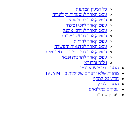
כל המגוון המתנות
גיפט קארד למסעדות וקולינריה
גיפט קארד לבתי ספא
גיפט קארד ליופי וטיפוח
גיפט קארד למותגי אופנה
גיפט קארד לנופש ומלונות
גיפט קארד לחוויות
גיפט קארד לסדנאות והעשרה
גיפט קארד לבית, מטבח וגאדג'טים
גיפט קארד לתרבות ופנאי
וולנס וספורט
מתנות במימוש אונליין
מתנות שלא ידעתם שקיימות ב-BUYME
חדש על המדף
מתנות לקיץ
עסקים במילואים
עוד קטגוריות