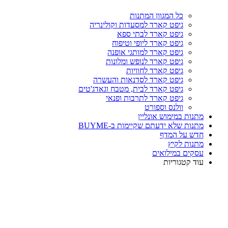
כל המגוון המתנות
גיפט קארד למסעדות וקולינריה
גיפט קארד לבתי ספא
גיפט קארד ליופי וטיפוח
גיפט קארד למותגי אופנה
גיפט קארד לנופש ומלונות
גיפט קארד לחוויות
גיפט קארד לסדנאות והעשרה
גיפט קארד לבית, מטבח וגאדג'טים
גיפט קארד לתרבות ופנאי
וולנס וספורט
מתנות במימוש אונליין
מתנות שלא ידעתם שקיימות ב-BUYME
חדש על המדף
מתנות לקיץ
עסקים במילואים
עוד קטגוריות