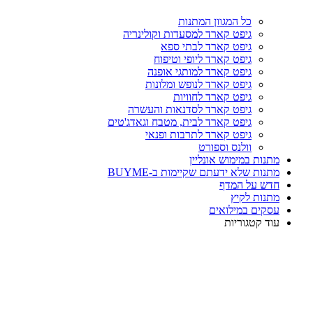
כל המגוון המתנות
גיפט קארד למסעדות וקולינריה
גיפט קארד לבתי ספא
גיפט קארד ליופי וטיפוח
גיפט קארד למותגי אופנה
גיפט קארד לנופש ומלונות
גיפט קארד לחוויות
גיפט קארד לסדנאות והעשרה
גיפט קארד לבית, מטבח וגאדג'טים
גיפט קארד לתרבות ופנאי
וולנס וספורט
מתנות במימוש אונליין
מתנות שלא ידעתם שקיימות ב-BUYME
חדש על המדף
מתנות לקיץ
עסקים במילואים
עוד קטגוריות