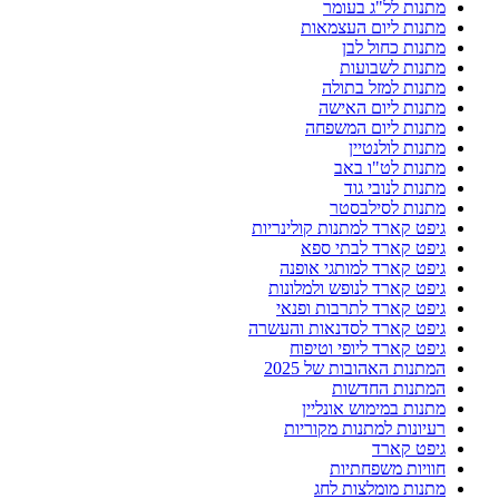
מתנות לל"ג בעומר
מתנות ליום העצמאות
מתנות כחול לבן
מתנות לשבועות
מתנות למזל בתולה
מתנות ליום האישה
מתנות ליום המשפחה
מתנות לולנטיין
מתנות לט"ו באב
מתנות לנובי גוד
מתנות לסילבסטר
גיפט קארד למתנות קולינריות
גיפט קארד לבתי ספא
גיפט קארד למותגי אופנה
גיפט קארד לנופש ולמלונות
גיפט קארד לתרבות ופנאי
גיפט קארד לסדנאות והעשרה
גיפט קארד ליופי וטיפוח
המתנות האהובות של 2025
המתנות החדשות
מתנות במימוש אונליין
רעיונות למתנות מקוריות
גיפט קארד
חוויות משפחתיות
מתנות מומלצות לחג