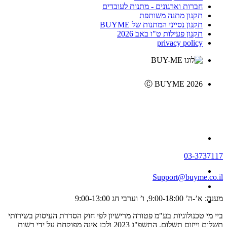
חברות וארגונים - מתנות לעובדים
תקנון מתנה משותפת
תקנון נסייני המתנות של BUYME
תקנון פעילות ט"ו באב 2026
privacy policy
Ⓒ BUYME 2026
03-3737117
Support@buyme.co.il
מענה: א’-ה’ 9:00-18:00, ו’ וערבי חג 9:00-13:00
ביי מי טכנולוגיות בע"מ פטורה מרישיון לפי חוק הסדרת העיסוק בשירותי
תשלום וייזום תשלום, התשפ"ג 2023 ולכן אינה מפוקחת על ידי רשות