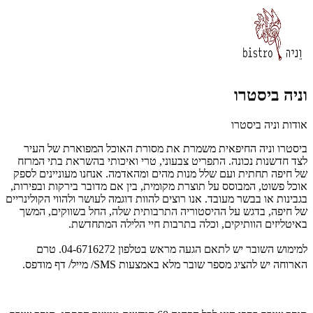
וניה ביסטרו
אודות וניה ביסטרו
ביסטרו וניה החיפאית משמרת את מסורת האוכל המפוארת של העיר
לצד חדשנות נכונה. התפריט צבעוני, טרי ואיכותי בהשראת בתי המרזח
של חיפה תחתית ועם שלל מנות מהים ומהאדמה. אנחנו מעוניינים לספק
אוכל פשוט, המבוסס על תוצרת מקומית, בין אם מדובר בירקות ובפירות,
בגבינות או בבשר מעובד. אנו רוצים להוות דוגמה לעושר ולהווי הקולינריים
של חיפה, בדגש על ההיסטוריה התרבותית שלה, החל בשווקים, המשך
באיטליזים הוותיקים, וכלה בתרבות חיי הלילה המתחדשת.
למימוש השובר יש לתאם הגעה מראש בטלפון
04-6716272. טרם
הארוחה יש להציג מספר שובר מלא באמצעות SMS/ מייל/ דף מודפס.