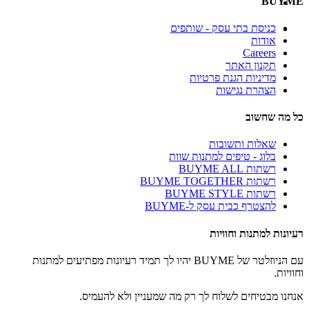
BUYME
כניסת בתי עסק - שותפים
אודות
Careers
תקנון האתר
מדיניות הגנת פרטיות
הצהרת נגישות
כל מה שחשוב
שאלות ותשובות
בלוג - טיפים למתנות שוות
רשתות BUYME ALL
רשתות BUYME TOGETHER
רשתות BUYME STYLE
להצטרף כבית עסק ל-BUYME
רעיונות למתנות וחוויות
עם הניוזלטר של BUYME יהיו לך תמיד רעיונות מפתיעים למתנות
וחוויות.
אנחנו מבטיחים לשלוח לך רק מה שמעניין ולא להעמיס.