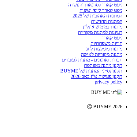
גיפט קארד לסדנאות והעשרה
גיפט קארד ליופי וטיפוח
המתנות האהובות של 2025
המתנות החדשות
מתנות במימוש אונליין
רעיונות למתנות מקוריות
גיפט קארד
חוויות משפחתיות
מתנות מומלצות לחג
מתנות מקוריות לאישה
חברות וארגונים - מתנות לעובדים
תקנון מתנה משותפת
תקנון נסייני המתנות של BUYME
תקנון פעילות ט"ו באב 2026
privacy policy
Ⓒ BUYME 2026