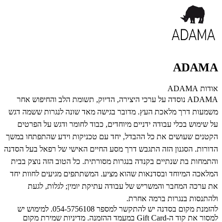
ADAMA
אודות ADAMA
ADAMA נוסדה על ערכי היצירה, הדיוק, תשומת הלב והחיפוש אחר
משמעות דרך מלאכת העץ. מדובר בגישה מאד שונה לנגרות ששמה דגש
על שימוש בכלי עבודה ידניים מיוחדים, כבוד לחומר ודגש על הפרטים
הקטנים שעושים את כל ההבדל, יחד עם טכניקות וידע שהתפתחו במשך
הדורות. הסגנון הזה התגבש דרך מסע החיים האישי של רפאל בעל הסדנה
והתמחות בת שנתיים בקנדה בנגרות מסורתית. כל הטוב הזה נוצק בבית
המלאכה המיוחד ובסדנאות שהוא מציע. המשתתפים מגיעים לחוות יחד
את ערכה המחבר והמשריש של עבודה עתיקת יומין; לגלות, לגעת
ולהתנסות בנגרות ברמה אחרת.
להזמנת מקום בסדנה יש להתקשר למספר 054-5756108. למימוש יש
למסור את קוד ה-Gift Card במעמד ההזמנה. מדיניות שמירת מקום