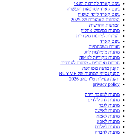
גיפט קארד לתרבות ופנאי
גיפט קארד לסדנאות והעשרה
גיפט קארד ליופי וטיפוח
המתנות האהובות של 2025
המתנות החדשות
מתנות במימוש אונליין
רעיונות למתנות מקוריות
גיפט קארד
חוויות משפחתיות
מתנות מומלצות לחג
מתנות מקוריות לאישה
חברות וארגונים - מתנות לעובדים
תקנון מתנה משותפת
תקנון נסייני המתנות של BUYME
תקנון פעילות ט"ו באב 2026
privacy policy
מתנות למעבר דירה
מתנות לחג לילדים
מתנות לגבר
מתנות לאישה
מתנות לאמא
מתנות לאבא
מתנות ליולדת
מתנות לחברה