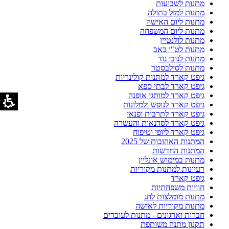
מתנות לשבועות
מתנות למזל בתולה
מתנות ליום האישה
מתנות ליום המשפחה
מתנות לולנטיין
מתנות לט"ו באב
מתנות לנובי גוד
מתנות לסילבסטר
גיפט קארד למתנות קולינריות
גיפט קארד לבתי ספא
גיפט קארד למותגי אופנה
גיפט קארד לנופש ולמלונות
גיפט קארד לתרבות ופנאי
גיפט קארד לסדנאות והעשרה
גיפט קארד ליופי וטיפוח
המתנות האהובות של 2025
המתנות החדשות
מתנות במימוש אונליין
רעיונות למתנות מקוריות
גיפט קארד
חוויות משפחתיות
מתנות מומלצות לחג
מתנות מקוריות לאישה
חברות וארגונים - מתנות לעובדים
תקנון מתנה משותפת