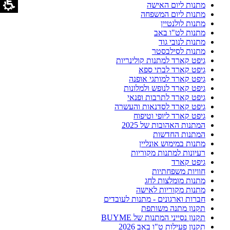
מתנות ליום האישה
מתנות ליום המשפחה
מתנות לולנטיין
מתנות לט"ו באב
מתנות לנובי גוד
מתנות לסילבסטר
גיפט קארד למתנות קולינריות
גיפט קארד לבתי ספא
גיפט קארד למותגי אופנה
גיפט קארד לנופש ולמלונות
גיפט קארד לתרבות ופנאי
גיפט קארד לסדנאות והעשרה
גיפט קארד ליופי וטיפוח
המתנות האהובות של 2025
המתנות החדשות
מתנות במימוש אונליין
רעיונות למתנות מקוריות
גיפט קארד
חוויות משפחתיות
מתנות מומלצות לחג
מתנות מקוריות לאישה
חברות וארגונים - מתנות לעובדים
תקנון מתנה משותפת
תקנון נסייני המתנות של BUYME
תקנון פעילות ט"ו באב 2026