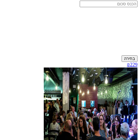
בחירה
₪229