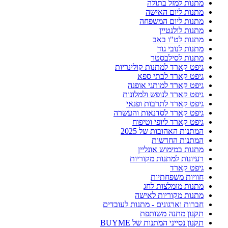
מתנות למזל בתולה
מתנות ליום האישה
מתנות ליום המשפחה
מתנות לולנטיין
מתנות לט"ו באב
מתנות לנובי גוד
מתנות לסילבסטר
גיפט קארד למתנות קולינריות
גיפט קארד לבתי ספא
גיפט קארד למותגי אופנה
גיפט קארד לנופש ולמלונות
גיפט קארד לתרבות ופנאי
גיפט קארד לסדנאות והעשרה
גיפט קארד ליופי וטיפוח
המתנות האהובות של 2025
המתנות החדשות
מתנות במימוש אונליין
רעיונות למתנות מקוריות
גיפט קארד
חוויות משפחתיות
מתנות מומלצות לחג
מתנות מקוריות לאישה
חברות וארגונים - מתנות לעובדים
תקנון מתנה משותפת
תקנון נסייני המתנות של BUYME