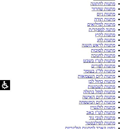
מתנות לחתונה
מתנות שחרור
מתנות גיוס
מתנות תודה
מתנות למילואים
מתנה למפקד/ת
מתנות לקיץ
מתנות לחג
מתנות לראש השנה
מתנות לסוכות
מתנות לחנוכה
מתנות לט"ו בשבט
מתנות לפורים
מתנות לל"ג בעומר
מתנות ליום העצמאות
מתנות כחול לבן
מתנות לשבועות
מתנות למזל בתולה
מתנות ליום האישה
מתנות ליום המשפחה
מתנות לולנטיין
מתנות לט"ו באב
מתנות לנובי גוד
מתנות לסילבסטר
גיפט קארד למתנות קולינריות