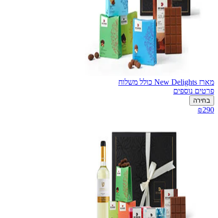
מארז New Delights כולל משלוח
פרטים נוספים
בחירה
₪290