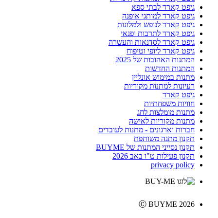
גיפט קארד לבתי ספא
גיפט קארד למותגי אופנה
גיפט קארד לנופש ולמלונות
גיפט קארד לתרבות ופנאי
גיפט קארד לסדנאות והעשרה
גיפט קארד ליופי וטיפוח
המתנות האהובות של 2025
המתנות החדשות
מתנות במימוש אונליין
רעיונות למתנות מקוריות
גיפט קארד
חוויות משפחתיות
מתנות מומלצות לחג
מתנות מקוריות לאישה
חברות וארגונים - מתנות לעובדים
תקנון מתנה משותפת
תקנון נסייני המתנות של BUYME
תקנון פעילות ט"ו באב 2026
privacy policy
Ⓒ BUYME 2026