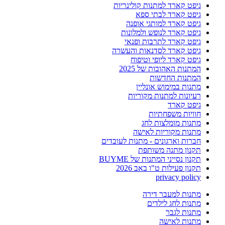
גיפט קארד למתנות קולינריות
גיפט קארד לבתי ספא
גיפט קארד למותגי אופנה
גיפט קארד לנופש ולמלונות
גיפט קארד לתרבות ופנאי
גיפט קארד לסדנאות והעשרה
גיפט קארד ליופי וטיפוח
המתנות האהובות של 2025
המתנות החדשות
מתנות במימוש אונליין
רעיונות למתנות מקוריות
גיפט קארד
חוויות משפחתיות
מתנות מומלצות לחג
מתנות מקוריות לאישה
חברות וארגונים - מתנות לעובדים
תקנון מתנה משותפת
תקנון נסייני המתנות של BUYME
תקנון פעילות ט"ו באב 2026
privacy policy
מתנות למעבר דירה
מתנות לחג לילדים
מתנות לגבר
מתנות לאישה