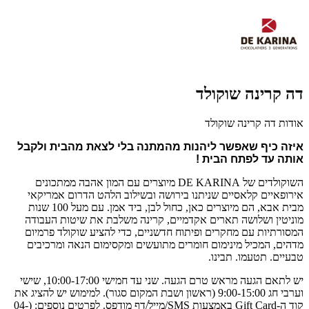
דה קרינה שוקולד
אודות דה קרינה שוקולד
איזה כיף שאפשר ליהנות מהמתנה בלי לצאת מהבית ולקבל 
אותה עד לפתח הבית !
השוקולדים של
DE KARINA
מיוצרים עם המון אהבה ממתכונים
אירופאיים קלאסיים שניתנו בירושה ובשילוב הלהט הדרום אמריקאי
מבית אבא, הם מיוצרים כאן, כחול לבן, ביד אמן.
עם מעל 100 שנות
מוניטין ושלושה תארים אקדמיים, קרינה משלבת את שיטות העבודה
המסורתיות עם מחקרים ופיתוח חדשניים, כדי להציע שוקולד פרמיום
מדהים, המכיל מינימום חומרים מתועשים ומקסימום הנאה ומרכיבים
טבעיים. תטעמו. תבינו.
יש לתאם הגעה מראש טרם הגעה. שני עד חמישי 10:00-17:00, שישי
וערבי חג 9:00-15:00 (ראשון ושבת המקום סגור). למימוש יש להציג את
קוד ה-Gift Card באמצעות SMS/מייל/דף מודפס. לפרטים נוספים: (04-