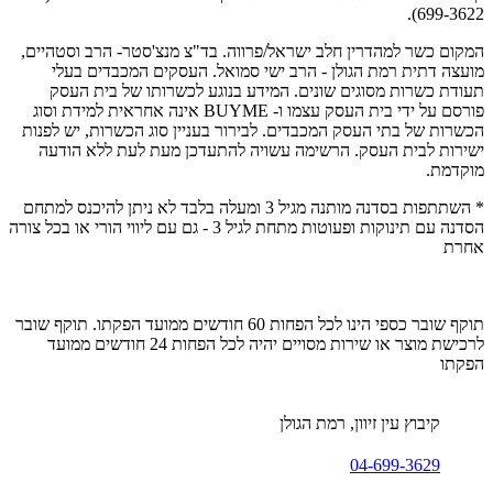
699-3622).
המקום כשר למהדרין חלב ישראל/פרווה. בד"צ מנצ'סטר- הרב וסטהיים,
מועצה דתית רמת הגולן - הרב ישי סמואל. העסקים המכבדים בעלי
תעודת כשרות מסוגים שונים. המידע בנוגע לכשרותו של בית העסק
פורסם על ידי בית העסק עצמו ו- BUYME אינה אחראית למידת וסוג
הכשרות של בתי העסק המכבדים. לבירור בעניין סוג הכשרות, יש לפנות
ישירות לבית העסק. הרשימה עשויה להתעדכן מעת לעת ללא הודעה
מוקדמת.
* השתתפות בסדנה מותנה מגיל 3 ומעלה בלבד לא ניתן להיכנס למתחם
הסדנה עם תינוקות ופעוטות מתחת לגיל 3 - גם עם ליווי הורי או בכל צורה
אחרת
תוקף שובר כספי הינו לכל הפחות 60 חודשים ממועד הפקתו. תוקף שובר
לרכישת מוצר או שירות מסויים יהיה לכל הפחות 24 חודשים ממועד
הפקתו
קיבוץ עין זיוון, רמת הגולן
04-699-3629