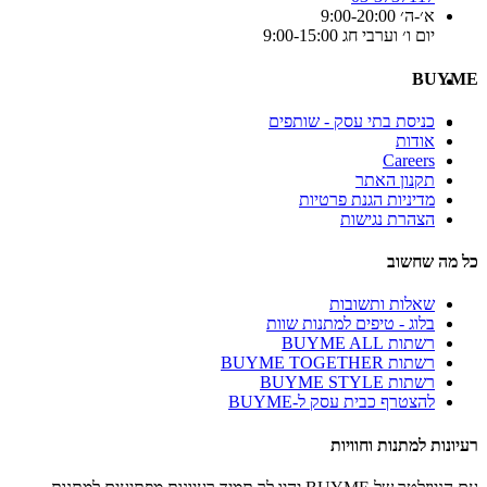
א׳-ה׳ 9:00-20:00
יום ו׳ וערבי חג 9:00-15:00
BUYME
כניסת בתי עסק - שותפים
אודות
Careers
תקנון האתר
מדיניות הגנת פרטיות
הצהרת נגישות
כל מה שחשוב
שאלות ותשובות
בלוג - טיפים למתנות שוות
רשתות BUYME ALL
רשתות BUYME TOGETHER
רשתות BUYME STYLE
להצטרף כבית עסק ל-BUYME
רעיונות למתנות וחוויות