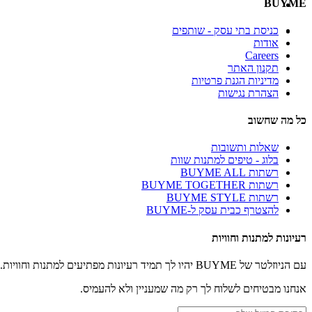
BUYME
כניסת בתי עסק - שותפים
אודות
Careers
תקנון האתר
מדיניות הגנת פרטיות
הצהרת נגישות
כל מה שחשוב
שאלות ותשובות
בלוג - טיפים למתנות שוות
רשתות BUYME ALL
רשתות BUYME TOGETHER
רשתות BUYME STYLE
להצטרף כבית עסק ל-BUYME
רעיונות למתנות וחוויות
עם הניוזלטר של BUYME יהיו לך תמיד רעיונות מפתיעים למתנות וחוויות.
אנחנו מבטיחים לשלוח לך רק מה שמעניין ולא להעמיס.