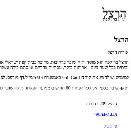
הרצל
אודות הרצל
הרצל בר קפה הוא מוסד ותיק ומוכר ברחובות. מדובר בבית קפה ישראלי אח
וביתית בכל שעה ביום - ארוחות בוקר, עסקיות צהריים או סתם בירה ונשנ
למימוש יש להציג את קוד ה-Gift Card באמצעות SMS/מייל/דף מודפס. לפרטים נוספים: ‏08-9461448‏.
תוקף שובר כספי הינו לכל הפחות 60 חודשים ממועד הפקתו. תוקף שובר לרכישת מוצר או שירות מסויים יהיה לכל הפחות 24 חודשים ממועד הפקתו
הרצל 209 רחובות
08-9461448
פייסבוק