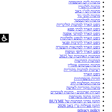
מתנות ליום המשפחה
מתנות לולנטיין
מתנות לט"ו באב
מתנות לנובי גוד
מתנות לסילבסטר
גיפט קארד למתנות קולינריות
גיפט קארד לבתי ספא
גיפט קארד למותגי אופנה
גיפט קארד לנופש ולמלונות
גיפט קארד לתרבות ופנאי
גיפט קארד לסדנאות והעשרה
גיפט קארד ליופי וטיפוח
המתנות האהובות של 2025
המתנות החדשות
מתנות במימוש אונליין
רעיונות למתנות מקוריות
גיפט קארד
חוויות משפחתיות
מתנות מומלצות לחג
מתנות מקוריות לאישה
חברות וארגונים - מתנות לעובדים
תקנון מתנה משותפת
תקנון נסייני המתנות של BUYME
תקנון פעילות ט"ו באב 2026
privacy policy