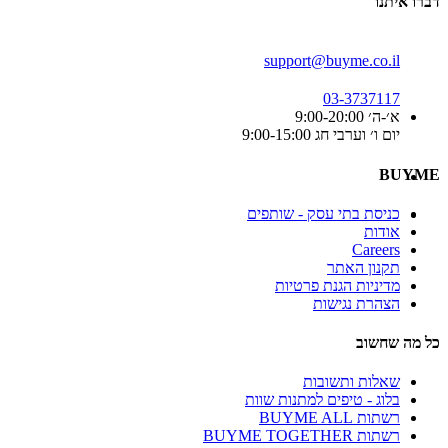
דברו איתנו
support@buyme.co.il
03-3737117
א׳-ה׳ 9:00-20:00
יום ו׳ וערבי חג 9:00-15:00
BUYME
כניסת בתי עסק - שותפים
אודות
Careers
תקנון האתר
מדיניות הגנת פרטיות
הצהרת נגישות
כל מה שחשוב
שאלות ותשובות
בלוג - טיפים למתנות שוות
רשתות BUYME ALL
רשתות BUYME TOGETHER