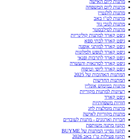
מתנות ליום האישה
מתנות ליום המשפחה
מתנות לולנטיין
מתנות לט"ו באב
מתנות לנובי גוד
מתנות לסילבסטר
גיפט קארד למתנות קולינריות
גיפט קארד לבתי ספא
גיפט קארד למותגי אופנה
גיפט קארד לנופש ולמלונות
גיפט קארד לתרבות ופנאי
גיפט קארד לסדנאות והעשרה
גיפט קארד ליופי וטיפוח
המתנות האהובות של 2025
המתנות החדשות
מתנות במימוש אונליין
רעיונות למתנות מקוריות
גיפט קארד
חוויות משפחתיות
מתנות מומלצות לחג
מתנות מקוריות לאישה
חברות וארגונים - מתנות לעובדים
תקנון מתנה משותפת
תקנון נסייני המתנות של BUYME
תקנון פעילות ט"ו באב 2026