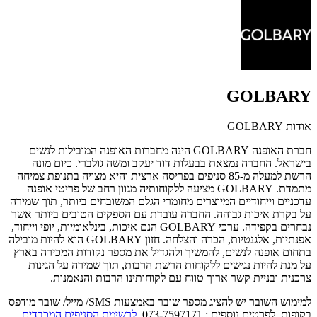
GOLBARY
אודות GOLBARY
חברת האופנה GOLBARY הינה מחברות האופנה המובילות לנשים
בישראל.
החברה נמצאת בבעלות דוד יעקב ומשה גולברי.
כיום מונה
הרשת למעלה מ-85 סניפים בפריסה ארצית והיא מצויה בתנופת צמיחה
מתמדת.
GOLBARY מציעה ללקוחותיה מגוון רחב של פריטי אופנה
עדכניים וייחודיים המיוצרים מחומרי הגלם המשובחים ביותר, תוך שמירה
על בקרת איכות גבוהה. החברה עובדת עם הספקים הטובים ביותר אשר
נבחרים בקפידה. ערכי GOLBARY הנם איכות, בינלאומיות, יופי וייחוד,
אפנתיות, אלגנטיות, הכרה והצלחה. חזון GOLBARY הוא להיות מובילה
בתחום אופנה לנשים, להמשיך ולהגדיל את מספר נקודות המכירה בארץ
על מנת להיות נגישים ללקוחות הרשת הרבות, תוך שמירה על הגינות
צרכנית ובניית קשר ארוך טווח עם לקוחותינו הרבות והנאמנות.
למימוש השובר יש להציג מספר שובר באמצעות SMS/ מייל/ שובר מודפס
בקופות. לפרטים נוספים : 073-7597171.
לרשימת הסניפים המכבדים
.