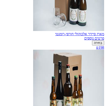
מארז סיידר אלכוהולי חורפי-רומנטי
פרטים נוספים
בחירה
₪198