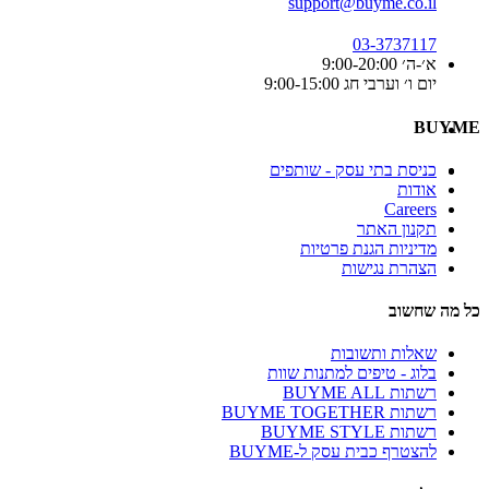
support@buyme.co.il
03-3737117
א׳-ה׳ 9:00-20:00
יום ו׳ וערבי חג 9:00-15:00
BUYME
כניסת בתי עסק - שותפים
אודות
Careers
תקנון האתר
מדיניות הגנת פרטיות
הצהרת נגישות
כל מה שחשוב
שאלות ותשובות
בלוג - טיפים למתנות שוות
רשתות BUYME ALL
רשתות BUYME TOGETHER
רשתות BUYME STYLE
להצטרף כבית עסק ל-BUYME