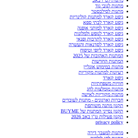
מתנות לט"ו באב
מתנות לנובי גוד
מתנות לסילבסטר
גיפט קארד למתנות קולינריות
גיפט קארד לבתי ספא
גיפט קארד למותגי אופנה
גיפט קארד לנופש ולמלונות
גיפט קארד לתרבות ופנאי
גיפט קארד לסדנאות והעשרה
גיפט קארד ליופי וטיפוח
המתנות האהובות של 2025
המתנות החדשות
מתנות במימוש אונליין
רעיונות למתנות מקוריות
גיפט קארד
חוויות משפחתיות
מתנות מומלצות לחג
מתנות מקוריות לאישה
חברות וארגונים - מתנות לעובדים
תקנון מתנה משותפת
תקנון נסייני המתנות של BUYME
תקנון פעילות ט"ו באב 2026
privacy policy
מתנות למעבר דירה