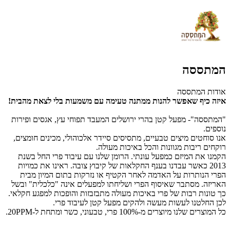
המתססה
אודות המתססה
איזה כיף שאפשר להנות ממתנה טעימה עם משמעות בלי לצאת מהבית!
"המתססה"- מפעל קטן בהרי ירושלים המעבד תפוחי עץ, אגסים ופירות
נוספים.
אנו סוחטים מיצים טבעיים, מתסיסים סיידר אלכוהולי, מכינים חומצים,
רוקחים ריבות מגוונות והכל באיכות מעולה.
הקמנו את המיזם כמפעל עונתי. הרומן שלנו עם עיבוד פרי החל בשנת
2013 כאשר עבדנו בענף החקלאות של קיבוץ צובה. ראינו את כמויות
הפרי הנותרות על האדמה לאחר הקטיף או נזרקות בתום המיון מבית
האריזה. מסתבר שאיסוף הפרי ושליחתו למפעלים אינה "כלכלית" ובשל
כך טונות רבות של פרי באיכות מעולה מתבזבזות והופכות למפגע חקלאי.
לכן החלטנו לעשות מעשה ולהקים מפעל קטן לעיבוד פרי.
כל המוצרים שלנו מיוצרים מ-100% פרי, טבעוני, כשר ומתחת ל-20PPM.