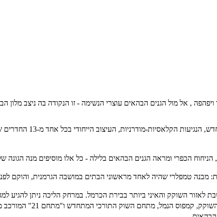
פהפה , אל מול הגנים הבהאים עוצרי הנשימה - זו הנקודה בה ניצב מלון ה
מלון הבוטיק טמפלרס נהנה 
 הניחוח הכפרי ומראה הגנים הבהאים בלילה - כל אלו מוסיפים מנה הגונה 
טמפלרי שהיה לאחד מראשוני הבתים במושבה הגרמנית, והוקם לפני כמעט 150 שנים, 
 לאזור השוקק והאיני ביותר בבירת הכרמל. במרחק הליכה ניתן להגיע למגוו
 מתחם השוק התורכי המתחדש ו"מתחם 21" המורכב ממגוון חנויות עיצוב, אומנות ואופנה.
 הבהאים.