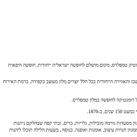
בוטיק טמפלרס, מקום מושלם לחופשה ישראלית ייחודית, חופשה חיפאית
ממראה בלתי נשכח. הניגוד בין הישן לחדש, הנגיעות הקלאסיות-מודרניות, העיצוב הייחודי בכל אחד מ-13 החדרים שבו והאווירה הייחודית בכל חלל יוצרים מלון מעוצב בקפידה, ברמת האירוח
של רומנטיקה לחופשה במלון טמפלרס.
ב-1870.
ן מסעדות גורמה מובילות, גלריות, ברים, ובתי קפה שבחלקם ניתנות
בנוסף , בשעות הלילה תוכלו ליהנות