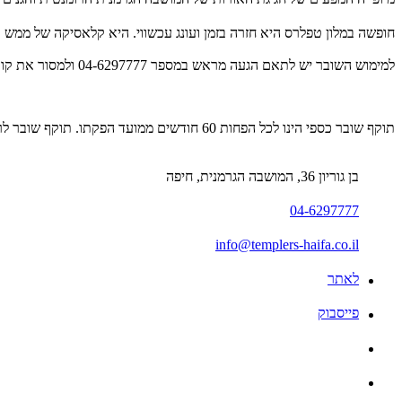
חופשה במלון טפלרס היא חזרה בזמן ועונג עכשווי. היא קלאסיקה של ממש ו
למימוש השובר יש לתאם הגעה מראש במספר 04-6297777 ולמסור את קוד ה-Gift Card המלא. כפוף למחזורי המכירה ומדיניות הביטולים של המלון.
תוקף שובר כספי הינו לכל הפחות 60 חודשים ממועד הפקתו. תוקף שובר לרכישת מוצר או שירות מסויים יהיה לכל הפחות 24 חודשים ממועד הפקתו
בן גוריון 36, המושבה הגרמנית, חיפה
04-6297777
info@templers-haifa.co.il
לאתר
פייסבוק