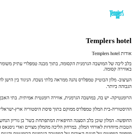
Templers hotel
אודות Templers hotel
בלב ליבה של המושבה הגרמנית הקסומה, בתוך מבנה טמפלרי עתיק משומר וי
באווירה קסומה.
העיצוב-
הגבוהה ביותר.
הרומנטיקה-
יש בה, במושבה הגרמנית, אווירה רומנטית אמיתית. בתי האבן,
ההיסטוריה-
בית המלון טמפלרס ממוקם בתוך פיסת היסטוריה ארץ-ישראלית: מבנה 
החופשה-
המלון שוכן בלב הסצנה החיפאית המתפתחת בשד' בן גוריון הנחשבת
הטבות מיוחדות לאורחי המלון.
במרחק הליכה מהמלון מצויים ואדי ניסנאס השוקק, קמפוס הנמל,
מיופייה המפעים של חגיגת האורות של המושבה הגרמנית הרומנטית והגנים