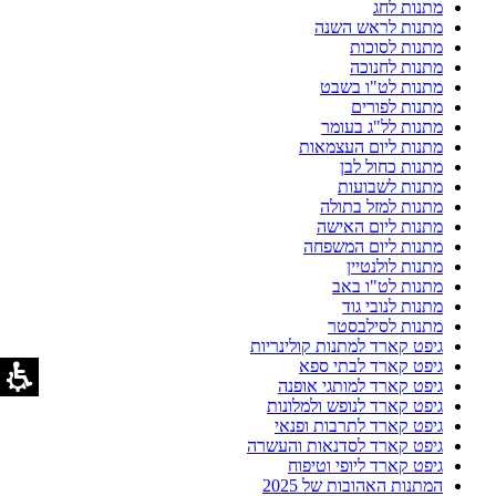
מתנות לחג
מתנות לראש השנה
מתנות לסוכות
מתנות לחנוכה
מתנות לט"ו בשבט
מתנות לפורים
מתנות לל"ג בעומר
מתנות ליום העצמאות
מתנות כחול לבן
מתנות לשבועות
מתנות למזל בתולה
מתנות ליום האישה
מתנות ליום המשפחה
מתנות לולנטיין
מתנות לט"ו באב
מתנות לנובי גוד
מתנות לסילבסטר
גיפט קארד למתנות קולינריות
גיפט קארד לבתי ספא
גיפט קארד למותגי אופנה
גיפט קארד לנופש ולמלונות
גיפט קארד לתרבות ופנאי
גיפט קארד לסדנאות והעשרה
גיפט קארד ליופי וטיפוח
המתנות האהובות של 2025