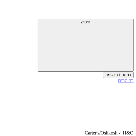
דלג
תפריט
מעל
עליון
תפריט
עליון
חיפוש
כניסה / הרשמה
סוף
דף הבית
אזור
תפריט
עליון
H&O ו- Carter's/Oshkosh