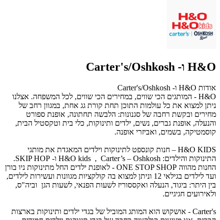
H&O ו- Carter's/Oshkosh
אודות H&O ו- Carter's/Oshkosh
H&O - המותגים הכי שווים, במחירים הכי שווים, לכל המשפחה. אצלנו
ניתן למצוא את כל עולמות התוכן תחת קורת גג אחת, במגוון רחב של
מחירים ובקשת רחבה של סגנונות: הלבשה תחתונה, אופנת ספורט
והנעלה, אופנת גברים, נשים, ילדים ותינוקות, כלי בית וטקסטיל הבית,
קוסמטיקה, בשמים, ואביזרי אופנה.
H&O KIDS – חנות קונספט לתינוקות וילדים המאגדת את מותגי
התינוקות והילדים: H&O kids , Carter’s – Oshkosh ו- SKIP HOP.
החנות מהווה ONE STOP SHOP - לאופנת ילדים החל מתינוקות ניו בורן
ועד לילדים בגילאי 12 וניתן למצוא בה קולקציות מגוונות ועשירות לילדים,
בין היתר: ביגוד, הנעלה ואקססוריז לשעות הפנאי, לשעות הגן וביה"ס,
ולאירועים חגיגיים.
Carter's - אושקוש הוא המותג המוביל של בגדי ילדים ותינוקות בארצות