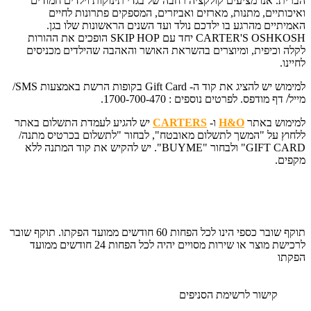
הברית. אנו מציעים קולקציה רחבה של בגדי תינוקות וילדים חמודים
ואיכותיים, מתנות, מארזים ואביזרים, המספקים פתרונות לחיים
האמיתיים מהרגע בו ילדכם נולד ועד השנים הראשונות שלו בגן.
CARTER'S OSHKOSH יחד עם SKIP HOP הופכים את ההורות
לקלה וכיפית, ומיוצרים בהשראת האושר והאהבה שהילדים מכניסים
לחיינו.
למימוש יש להציג את קוד ה- Gift Card בקופות הרשת באמצעות SMS/
מייל/ דף מודפס. לפרטים נוספים : 1700-700-470.
למימוש באתר
H&O
ו-
CARTERS
יש להגיע לעמדת התשלום באתר
ללחוץ על "המשך לתשלום מאובטח", לבחור "לתשלום בכרטיס מתנה/
GIFT CARD" ולבחור "BUYME". יש להקיש את קוד המתנה ללא
מקפים.
תוקף שובר כספי הינו לכל הפחות 60 חודשים ממועד הפקתו. תוקף שובר
לרכישת מוצר או שירות מסויים יהיה לכל הפחות 24 חודשים ממועד
הפקתו
קישור לרשימת הסניפים