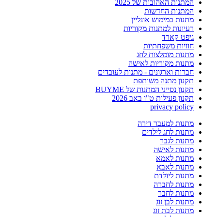
המתנות האהובות של 2025
המתנות החדשות
מתנות במימוש אונליין
רעיונות למתנות מקוריות
גיפט קארד
חוויות משפחתיות
מתנות מומלצות לחג
מתנות מקוריות לאישה
חברות וארגונים - מתנות לעובדים
תקנון מתנה משותפת
תקנון נסייני המתנות של BUYME
תקנון פעילות ט"ו באב 2026
privacy policy
מתנות למעבר דירה
מתנות לחג לילדים
מתנות לגבר
מתנות לאישה
מתנות לאמא
מתנות לאבא
מתנות ליולדת
מתנות לחברה
מתנות לחבר
מתנות לבן זוג
מתנות לבת זוג