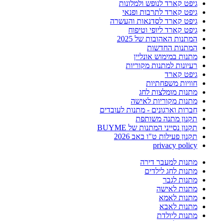
גיפט קארד לנופש ולמלונות
גיפט קארד לתרבות ופנאי
גיפט קארד לסדנאות והעשרה
גיפט קארד ליופי וטיפוח
המתנות האהובות של 2025
המתנות החדשות
מתנות במימוש אונליין
רעיונות למתנות מקוריות
גיפט קארד
חוויות משפחתיות
מתנות מומלצות לחג
מתנות מקוריות לאישה
חברות וארגונים - מתנות לעובדים
תקנון מתנה משותפת
תקנון נסייני המתנות של BUYME
תקנון פעילות ט"ו באב 2026
privacy policy
מתנות למעבר דירה
מתנות לחג לילדים
מתנות לגבר
מתנות לאישה
מתנות לאמא
מתנות לאבא
מתנות ליולדת