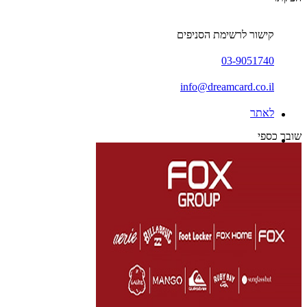
קישור לרשימת הסניפים
03-9051740
info@dreamcard.co.il
לאתר
שובר כספי