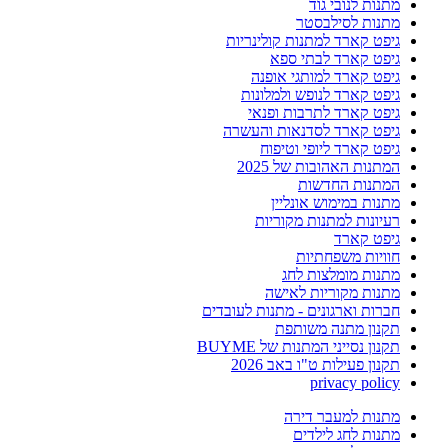
מתנות לנובי גוד
מתנות לסילבסטר
גיפט קארד למתנות קולינריות
גיפט קארד לבתי ספא
גיפט קארד למותגי אופנה
גיפט קארד לנופש ולמלונות
גיפט קארד לתרבות ופנאי
גיפט קארד לסדנאות והעשרה
גיפט קארד ליופי וטיפוח
המתנות האהובות של 2025
המתנות החדשות
מתנות במימוש אונליין
רעיונות למתנות מקוריות
גיפט קארד
חוויות משפחתיות
מתנות מומלצות לחג
מתנות מקוריות לאישה
חברות וארגונים - מתנות לעובדים
תקנון מתנה משותפת
תקנון נסייני המתנות של BUYME
תקנון פעילות ט"ו באב 2026
privacy policy
מתנות למעבר דירה
מתנות לחג לילדים