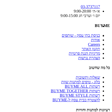
03-3737117
א׳-ה׳ 9:00-20:00
יום ו׳ וערבי חג 9:00-15:00
BUYME
כניסת בתי עסק - שותפים
אודות
Careers
תקנון האתר
מדיניות הגנת פרטיות
הצהרת נגישות
כל מה שחשוב
שאלות ותשובות
בלוג - טיפים למתנות שוות
רשתות BUYME ALL
רשתות BUYME TOGETHER
רשתות BUYME STYLE
להצטרף כבית עסק ל-BUYME
רעיונות למתנות וחוויות