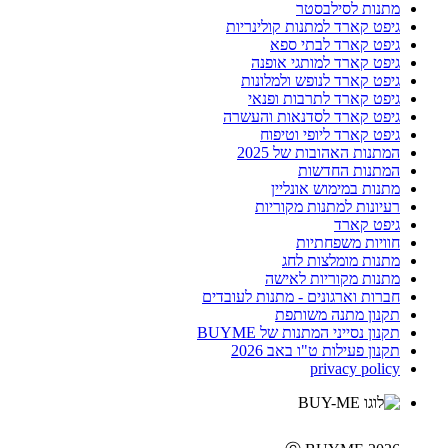
מתנות לסילבסטר
גיפט קארד למתנות קולינריות
גיפט קארד לבתי ספא
גיפט קארד למותגי אופנה
גיפט קארד לנופש ולמלונות
גיפט קארד לתרבות ופנאי
גיפט קארד לסדנאות והעשרה
גיפט קארד ליופי וטיפוח
המתנות האהובות של 2025
המתנות החדשות
מתנות במימוש אונליין
רעיונות למתנות מקוריות
גיפט קארד
חוויות משפחתיות
מתנות מומלצות לחג
מתנות מקוריות לאישה
חברות וארגונים - מתנות לעובדים
תקנון מתנה משותפת
תקנון נסייני המתנות של BUYME
תקנון פעילות ט"ו באב 2026
privacy policy