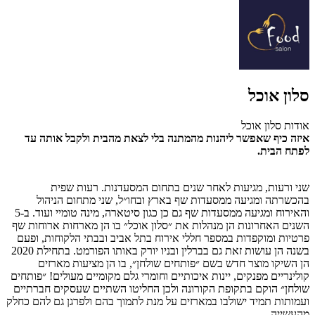
סלון אוכל
אודות סלון אוכל
איזה כיף שאפשר ליהנות מהמתנה בלי לצאת מהבית ולקבל אותה עד
לפתח הבית.
שני ורעות, מגיעות לאחר שנים בתחום המסעדנות. רעות שפית
בהכשרתה ומגיעה ממסעדות שף בארץ ובחו״ל, שני מתחום הניהול
והאירוח ומגיעה ממסעדות שף גם כן כגון סיטארה, מינה טומיי ועוד. ב-5
השנים האחרונות הן מנהלות את ״סלון אוכל״ בו הן מארחות ארוחות שף
פרטיות ומוקפדות במספר חללי אירוח בתל אביב ובבתי הלקוחות, ופעם
בשנה הן עושות זאת גם בברלין ובניו יורק באותו הפורמט. בתחילת 2020
הן השיקו מוצר חדש בשם ״פותחים שולחן״, בו הן מציעות מארזים
קולינריים מפנקים, יינות איכותיים וחומרי גלם מקומיים מעולים! ״פותחים
שולחן״ הוקם בתקופת הקורונה ולכן החליטו השתיים שעסקים חברתיים
ועמותות תמיד ישולבו במארזים על מנת לתמוך בהם ולפרגן גם להם כחלק
מהעשייה.