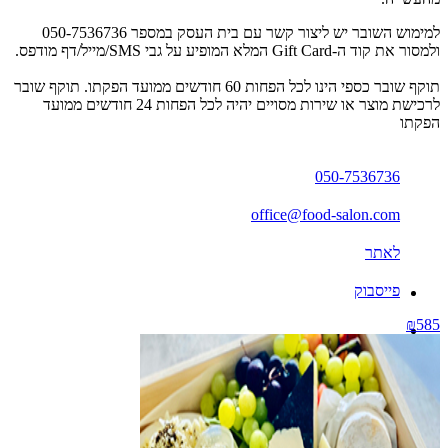
למימוש השובר יש ליצור קשר עם בית העסק במספר 050-7536736
ולמסור את קוד ה-Gift Card המלא המופיע על גבי SMS/מייל/דף מודפס.
תוקף שובר כספי הינו לכל הפחות 60 חודשים ממועד הפקתו. תוקף שובר
לרכישת מוצר או שירות מסויים יהיה לכל הפחות 24 חודשים ממועד
הפקתו
050-7536736
office@food-salon.com
לאתר
פייסבוק
₪585