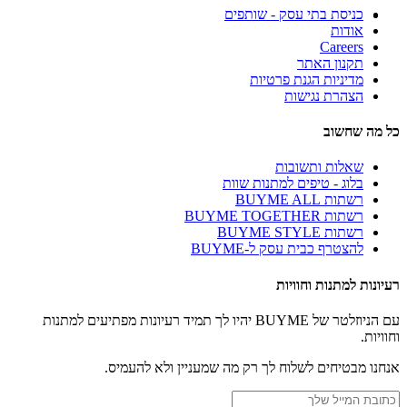
כניסת בתי עסק - שותפים
אודות
Careers
תקנון האתר
מדיניות הגנת פרטיות
הצהרת נגישות
כל מה שחשוב
שאלות ותשובות
בלוג - טיפים למתנות שוות
רשתות BUYME ALL
רשתות BUYME TOGETHER
רשתות BUYME STYLE
להצטרף כבית עסק ל-BUYME
רעיונות למתנות וחוויות
עם הניוזלטר של BUYME יהיו לך תמיד רעיונות מפתיעים למתנות
וחוויות.
אנחנו מבטיחים לשלוח לך רק מה שמעניין ולא להעמיס.