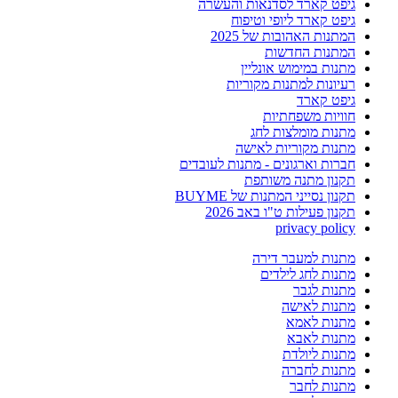
גיפט קארד לסדנאות והעשרה
גיפט קארד ליופי וטיפוח
המתנות האהובות של 2025
המתנות החדשות
מתנות במימוש אונליין
רעיונות למתנות מקוריות
גיפט קארד
חוויות משפחתיות
מתנות מומלצות לחג
מתנות מקוריות לאישה
חברות וארגונים - מתנות לעובדים
תקנון מתנה משותפת
תקנון נסייני המתנות של BUYME
תקנון פעילות ט"ו באב 2026
privacy policy
מתנות למעבר דירה
מתנות לחג לילדים
מתנות לגבר
מתנות לאישה
מתנות לאמא
מתנות לאבא
מתנות ליולדת
מתנות לחברה
מתנות לחבר